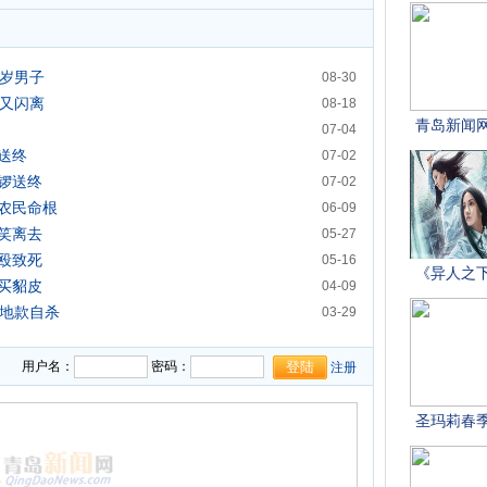
0岁男子
08-30
婚又闪离
08-18
07-04
送终
07-02
锣送终
07-02
农民命根
06-09
笑离去
05-27
殴致死
05-16
买貂皮
04-09
征地款自杀
03-29
用户名：
密码：
注册