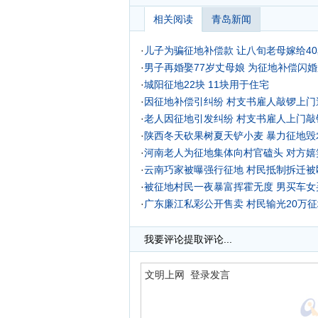
相关阅读
青岛新闻
·
儿子为骗征地补偿款 让八旬老母嫁给4
·
男子再婚娶77岁丈母娘 为征地补偿闪
·
城阳征地22块 11块用于住宅
·
因征地补偿引纠纷 村支书雇人敲锣上门
·
老人因征地引发纠纷 村支书雇人上门敲
·
陕西冬天砍果树夏天铲小麦 暴力征地毁
·
河南老人为征地集体向村官磕头 对方嬉
·
云南巧家被曝强行征地 村民抵制拆迁被
·
被征地村民一夜暴富挥霍无度 男买车女
·
广东廉江私彩公开售卖 村民输光20万
·
我要评论
提取评论...