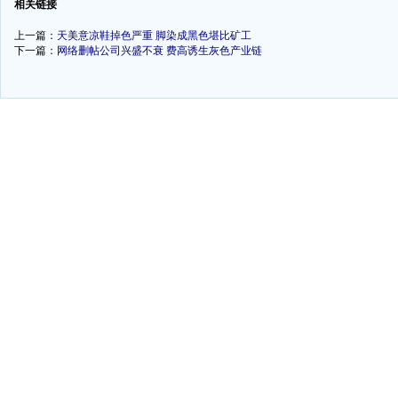
相关链接
上一篇：
天美意凉鞋掉色严重 脚染成黑色堪比矿工
下一篇：
网络删帖公司兴盛不衰 费高诱生灰色产业链