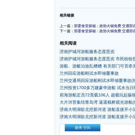
-
相关链接
上一篇：
部委食堂探秘：政协火锅免费 交通部
下一篇：
部委食堂探秘：政协火锅免费 交通部
相关阅读
济南护城河游船服务态度恶劣
济南护城河游船服务态度恶劣 市民纷纷
游船、游艇泊放乱糟糟 有关部门可否牵
兰州回应游船刚试水即倾覆事故
兰州交通局回应游船刚试水即倾覆事故(组
兰州投资1700多万建豪华游船 试水当
前海游船定员72竟载106人 超载玩起躲猫
大片浒苔集结青岛湾 逼退栈桥观光游船(
济南大明湖欲北挖新河道 游船直接开小
济南大明湖欲北挖新河道 游船直接开小