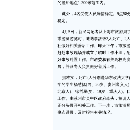
的撞船地点1-200米范围内。
此外，4名受伤人员病情稳定。9点58
稳定。
4月5日，新民网记者从上海市旅游局了
乘游艇游览时，遭遇事故致2人死亡、2
社做好相关善后工作。昨天下午，市旅游
赶赴事故现场并成立了临时工作小组，
好事故处置工作。市教委和有关高校高
属，并派专人负责做好善后工作。
据核实，死亡2人分别是华东政法大学的
学的学生杨慧拯(男、20岁、贵州遵义人
北京人)、徐哲星(男、19岁，重庆人)
工作。由苏州市吴中区政府牵头，抽调
正分头展开相关工作。下一步，市旅游
事态进展，及时报告有关情况。