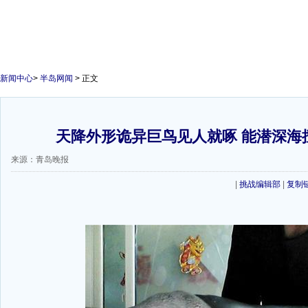
新闻中心
>
半岛网闻
> 正文
天降外形诡异巨鸟见人就啄 能潜深海
来源：青岛晚报
|
挑战编辑部
|
复制