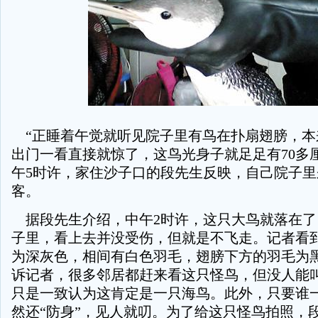
“正睡着午觉就听见院子里有鸟在扑扇翅膀，本
出门一看直接就惊了，这鸟光身子就足足有70多厘
午5时许，家住沙子口的段先生反映，自己院子
客。
据段先生介绍，中午2时许，这只大鸟就落在了
子里，看上去并没受伤，但就是不飞走。记者看
为深灰色，相间有白色羽毛，翅膀下方的羽毛为
诉记者，很多邻居都赶来看这只怪鸟，但没人能
只是一致认为这肯定是一只海鸟。此外，只要谁
然还“防身”，见人就叨。为了给这只怪鸟拍照，