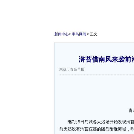
新闻中心
>
半岛网闻
> 正文
浒苔借南风来袭前
来源：青岛早报
青
继7月5日岛城各大浴场开始发现浒苔
前天还没有浒苔踪迹的团岛附近海域，昨