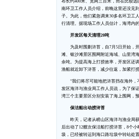
布长约400米、宽两三百米，而在比较
南环卫工作人员介绍，前晚这里还没见
子。为此，他们紧急调来30多名环卫工
行清理。据现场工作人员估计，海湾内
开发区每天清理20吨
为及时围剿浒苔，自7月5日开始，开发
滩、银沙滩景区围网附近海域、山里湾海域
余吨。为提高海上打捞效率，开发区还
渔船就近卸下浒苔，减少往返，加紧打
“我们将尽可能地把浒苔挡在海外，不
发区海洋与渔业局工作人员说，为了保
湾三个主要景区分别安装了海上围网，预
保洁船出动捞浒苔
昨天，记者从崂山区海洋与渔业局获
后出动了12艘次保洁船打捞浒苔，8个
圾，已经被转运到海口路垃圾中转站处