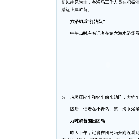
仍以南风为主，各浴场工作人员在积极
清运上岸浒苔。
六浴组成“打浒队”
中午12时左右记者在第六海水浴场看
分，垃圾压缩车和铲车前来助阵，大铲
随后，记者在小青岛、第一海水浴场
万吨浒苔围困团岛
昨天下午，记者在团岛码头附近看到，