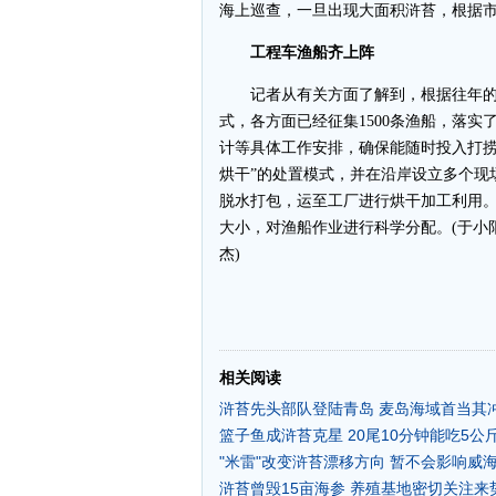
海上巡查，一旦出现大面积浒苔，根据
工程车渔船齐上阵
记者从有关方面了解到，根据往年的
式，各方面已经征集1500条渔船，落
计等具体工作安排，确保能随时投入打捞
烘干”的处置模式，并在沿岸设立多个现
脱水打包，运至工厂进行烘干加工利用
大小，对渔船作业进行科学分配。(于小阳 
杰)
-
相关阅读
浒苔先头部队登陆青岛 麦岛海域首当其冲
篮子鱼成浒苔克星 20尾10分钟能吃5公斤
"米雷"改变浒苔漂移方向 暂不会影响威
浒苔曾毁15亩海参 养殖基地密切关注来势