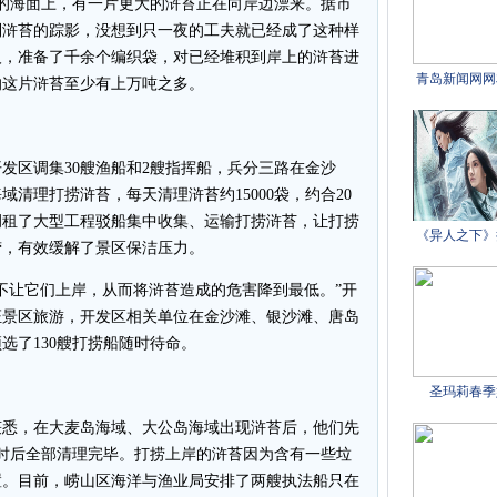
远的海面上，有一片更大的浒苔正在向岸边漂来。据市
到浒苔的踪影，没想到只一夜的工夫就已经成了这种样
人，准备了千余个编织袋，对已经堆积到岸上的浒苔进
的这片浒苔至少有上万吨之多。
区调集30艘渔船和2艘指挥船，兵分三路在金沙
清理打捞浒苔，每天清理浒苔约15000袋，约合20
调租了大型工程驳船集中收集、运输打捞浒苔，让打捞
捞，有效缓解了景区保洁压力。
让它们上岸，从而将浒苔造成的危害降到最低。”开
证景区旅游，开发区相关单位在金沙滩、银沙滩、唐岛
选了130艘打捞船随时待命。
悉，在大麦岛海域、大公岛海域出现浒苔后，他们先
小时后全部清理完毕。打捞上岸的浒苔因为含有一些垃
置。目前，崂山区海洋与渔业局安排了两艘执法船只在