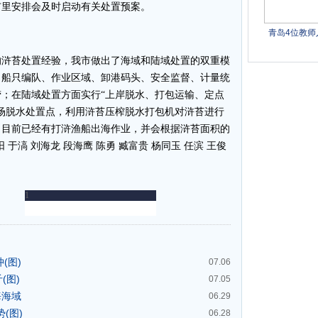
市里安排会及时启动有关处置预案。
浒苔处置经验，我市做出了海域和陆域处置的双重模
实了船只编队、作业区域、卸港码头、安全监督、计量统
；在陆域处置方面实行“上岸脱水、打包运输、定点
场脱水处置点，利用浒苔压榨脱水打包机对浒苔进行
。目前已经有打浒渔船出海作业，并会根据浒苔面积的
于滈 刘海龙 段海鹰 陈勇 臧富贵 杨同玉 任滨 王俊
(图)
07.06
(图)
07.05
海海域
06.29
(图)
06.28