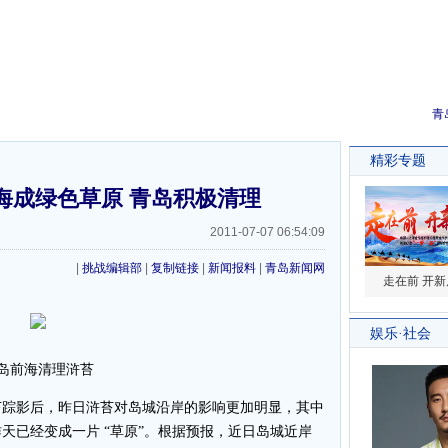
青
海成绿色草原 青岛积极清理
2011-07-07 06:54:09
|
挑战编辑部
|
复制链接
|
新闻报料
|
青岛新闻网
岛前海清理浒苔
踪影后，昨日浒苔对岛城沿岸的影响更加明显，其中
天已经变成一片 “草原”。根据预报，近日岛城近岸