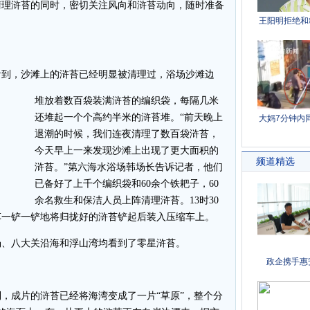
清理浒苔的同时，密切关注风向和浒苔动向，随时准备
到，沙滩上的浒苔已经明显被清理过，浴场沙滩边
堆放着数百袋装满浒苔的编织袋，每隔几米
还堆起一个个高约半米的浒苔堆。“前天晚上
退潮的时候，我们连夜清理了数百袋浒苔，
今天早上一来发现沙滩上出现了更大面积的
浒苔。”第六海水浴场韩场长告诉记者，他们
已备好了上千个编织袋和60余个铁耙子，60
余名救生和保洁人员上阵清理浒苔。13时30
车一铲一铲地将归拢好的浒苔铲起后装入压缩车上。
、八大关沿海和浮山湾均看到了零星浒苔。
成片的浒苔已经将海湾变成了一片“草原”，整个分