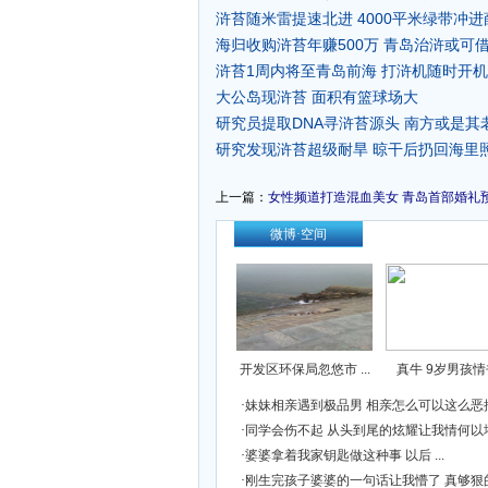
浒苔随米雷提速北进 4000平米绿带冲
海归收购浒苔年赚500万 青岛治浒或可借
浒苔1周内将至青岛前海 打浒机随时开机(
大公岛现浒苔 面积有篮球场大
研究员提取DNA寻浒苔源头 南方或是其老
研究发现浒苔超级耐旱 晾干后扔回海里
上一篇：
女性频道打造混血美女 青岛首部婚礼预