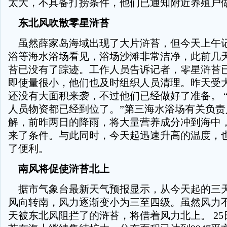
太大，不具备打捞条件，他们已通知附近养殖户
东北风吹散零星浒苔
虽然薛家岛海域出现了大片浒苔，但今天上午
浴等海水浴场看见，浴场沙滩非常洁净，此前几
苔已没有了踪迹。工作人员告诉记者，零星浒苔
即使量很小，他们也及时组织人员清理。昨天受
还没有大面积来袭，不过他们已经做好了准备。 
人员物资都已经到位了。”第三海水浴场有关负责
解，前昨两日的降雨，将大量营养成分冲到海中
来了条件。与此同时，今天起迅速升高的温度，
了便利。
南风将促使浒苔北上
据市气象台最新天气预报显示，从今天起的三
风向转南，风力逐渐变小为三至四级。虽然风力
天被东北风阻拦了的浒苔，将借着风力北上。 2