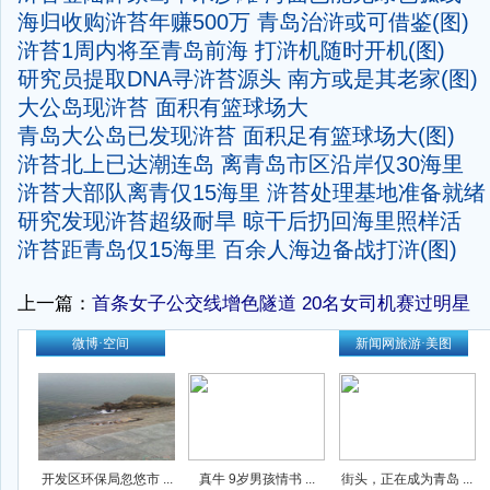
海归收购浒苔年赚500万 青岛治浒或可借鉴(图)
浒苔1周内将至青岛前海 打浒机随时开机(图)
研究员提取DNA寻浒苔源头 南方或是其老家(图)
大公岛现浒苔 面积有篮球场大
青岛大公岛已发现浒苔 面积足有篮球场大(图)
浒苔北上已达潮连岛 离青岛市区沿岸仅30海里
浒苔大部队离青仅15海里 浒苔处理基地准备就绪
研究发现浒苔超级耐旱 晾干后扔回海里照样活
浒苔距青岛仅15海里 百余人海边备战打浒(图)
上一篇：
首条女子公交线增色隧道 20名女司机赛过明星