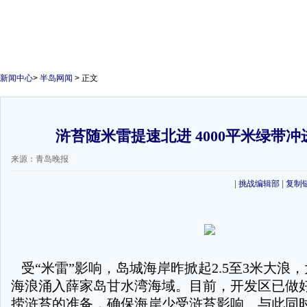
新闻中心
>
半岛网闻
> 正文
浒苔随米雷提速北进 4000平米绿带
来源：青岛晚报
|
挑战编辑部
|
复制
受“米雷”影响，岛城海岸昨掀起2.5至3米大浪
海浪涌入薛家岛甘水湾海域。目前，开发区已做
捞浒苔的准备，确保海岸少受浒苔影响。与此同