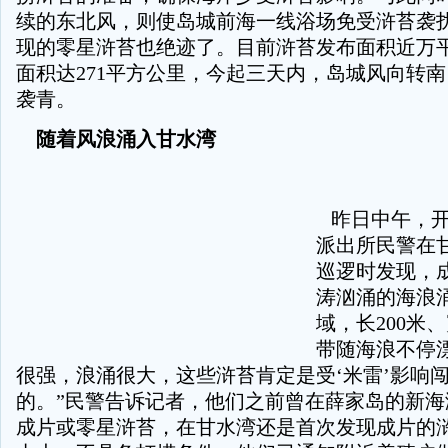
续的东北风，则使岛城前海一线浴场免受浒苔袭
现的零星浒苔也绝迹了。目前浒苔发布面积近万
面积达271平方公里，今起三天内，岛城风向转
袭青。
随着风浪涌入甘水湾
昨日中午，开
派出所民警在
巡逻时发现，
涛汹涌的海浪
域，长200米
带随海浪不停
很强，浪涌很大，这些浒苔肯定是受‘米雷’影响
的。”民警告诉记者，他们之前曾在薛家岛的新海
成片或零星浒苔，在甘水湾还是首次发现成片的