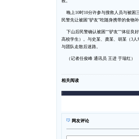
救。
晚上10时10分许参与搜救人员与被困三
民警先让被困”驴友”吃随身携带的食物
下山后民警确认被困““驴友””体征良
高校学生）。与史某、龚某、胡某（3人
与团队走散后迷路。
（记者任俊峰 通讯员 王进 于瑞红）
相关阅读
网友评论
1