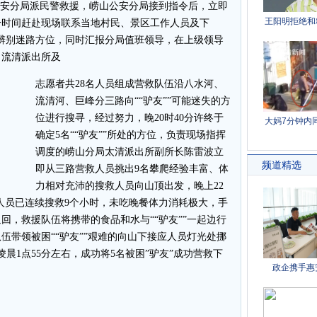
公安分局派民警救援，崂山公安分局接到指令后，立即
一时间赶赴现场联系当地村民、景区工作人员及下
的情况辨别迷路方位，同时汇报分局值班领导，在上级领导
、流清派出所及
志愿者共28名人员组成营救队伍沿八水河、
流清河、巨峰分三路向““驴友””可能迷失的方
位进行搜寻，经过努力，晚20时40分许终于
确定5名““驴友””所处的方位，负责现场指挥
调度的崂山分局太清派出所副所长陈雷波立
即从三路营救人员挑出9名攀爬经验丰富、体
力相对充沛的搜救人员向山顶出发，晚上22
援人员已连续搜救9个小时，未吃晚餐体力消耗极大，手
回，救援队伍将携带的食品和水与““驴友””一起边行
伍带领被困““驴友””艰难的向山下接应人员灯光处挪
晨1点55分左右，成功将5名被困”驴友”成功营救下