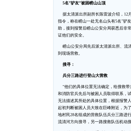
5名”驴友”被困崂山山顶
据太清派出所副所长陈雷波介绍，12月4
指令，称在崂山一处无名山头有5名”驴
助，接到报警后崂山公安分局获悉后非常
证他们的安全。
崂山公安分局先后派太清派出所、流清
到现场营救。
搜寻：
兵分三路进行登山大营救
“他们的具体位置无法确定，给搜救带
和消防官兵先后与被困人员取得联系，
无法描述其所处的具体位置，根据报警
起初判断被困人员大致在巨峰附近，为
地村民28名组成的营救队伍兵分三路进
流清河方向搜寻，另一路搜救队伍机动