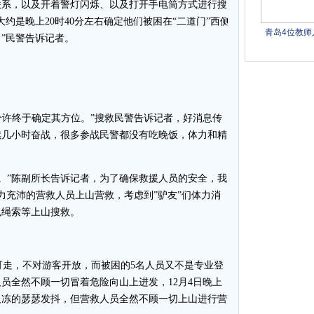
联系，以及开着警灯闪烁、以及打开手电筒方式进行搜
约是晚上20时40分左右确定他们被困在“二道门”西侧
”民警告诉记者。
分许终于确定其方位。”搜救民警告诉记者，好消息传
续几小时奋战，很多参战民警都没有吃晚饭，体力和精
。”陈副所长告诉记者，为了确保救援人员的安全，我
力充沛的营救人员上山营救，考虑到”驴友”们体力消
包绳索等上山搜救。
走，不对游客开放，而被困的5名人员又不是专业登
员全然不顾一切冒着危险向山上进发，12月4日晚上
人冻的瑟瑟发抖，但营救人员全然不顾一切上山进行营