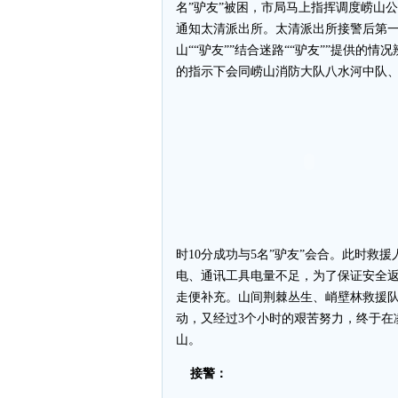
名”驴友”被困，市局马上指挥调度崂山
通知太清派出所。太清派出所接警后第
山““驴友””结合迷路““驴友””提供
的指示下会同崂山消防大队八水河中队
时10分成功与5名”驴友”会合。此时救
电、通讯工具电量不足，为了保证安全返
走便补充。山间荆棘丛生、峭壁林救援队
动，又经过3个小时的艰苦努力，终于在凌
山。
接警：