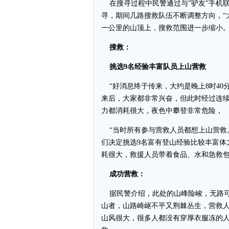
在搜寻过程中民警通过与”驴友”手机
寻，期间几路搜救队伍不断调整方向，“大
一公里的山顶上，搜救范围进一步缩小。
搜救：
挑选9名经验丰富队员上山营救
“好消息终于传来，大约是晚上8时40
来后，大家都非常兴奋，但此时经过连
力都消耗很大，夜色中攀登非常危险，
“当时所有参与营救人员都想上山营救
们决定挑选9名富有登山经验比较丰富体
耗很大，救援人员带着食品、水和急救
成功营救：
据民警介绍，此处的山峰险峻，无路可
山者，山路崎岖不平又荆棘丛生，营救人
山风很大，很多人都没有穿厚衣服冻的