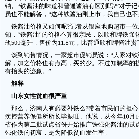
钠。“铁酱油的味道和普通酱油有区别吗?”对于
员也不能解答，“这种铁酱油刚上市，我自己也不
铁酱油价格又如何呢?记者从银座地购超市一位
知，“铁酱油”的价格不算很亲民，以欣和牌铁强
瓶500毫升，售价为11.8元，比普通欣和牌酱油
谈到销售情况，一家超市促销员说：“大家对铁
解，加之价格也有点高，买的少。不过知晓率的
有抬头的迹象。”
解释
山东女性贫血很严重
那么，济南人有必要补铁么?带着市民们的担心
疾控营养保健所所长毕振旺。他说，从今年10月1
省作为第二批试点省份开始推广铁强化酱油的试
强化铁的初衷，是为降低贫血发生率。