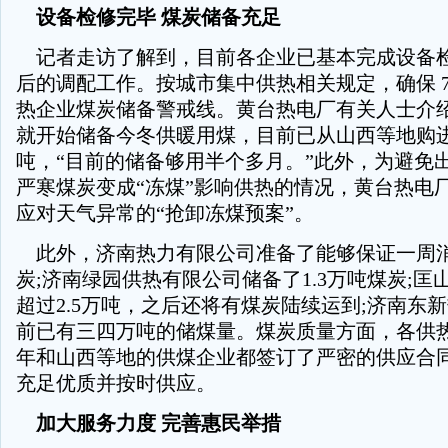
设备检修完毕 煤炭储备充足
记者走访了解到，目前各企业已基本完成设备
后的调配工作。按城市集中供热相关规定，确保 
热企业煤炭储备警戒线。黄台热电厂有关人士介
就开始储备今冬供暖用煤，目前已从山西等地购进
吨，“目前的储备够用半个多月。”此外，为避免
严寒煤炭变成“冻煤”影响供热的情况，黄台热电
应对天气异常的“抢卸冻煤预案”。
此外，济南热力有限公司准备了能够保证一周消
炭;济南绿园供热有限公司储备了1.3万吨煤炭;匡
超过2.5万吨，之后还将有煤炭陆续运到;济南东
前已有三四万吨的储煤量。煤炭质量方面，各供
年和山西等地的供煤企业都签订了严密的供应合
充足优质并按时供应。
加大服务力度 完善惠民举措