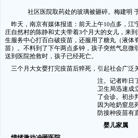
社区医院取药处的玻璃被砸碎。梅建明 于
昨天，南京有媒体报道：前天上午10点多，江
庄自然村的陈静和丈夫带着3个月大的女儿，来
生服务中心打百白破疫苗，还服用了糖丸（液体
苗）。不料到了下午两点多钟，孩子突然气息微
送到医院抢救时，孩子已经死亡。
三个月大女婴打完疫苗后猝死，引起社会广泛
注。记者昨日
卫生局迅速成
了会诊。初步
因为呛奶窒息
防接种疫苗有
婴儿家属
情绪激动冲砸医院