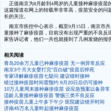
正值南京为8月龄到4周岁的儿童接种麻疹疫苗
这篇报道在网上的转载率非常高，疫苗安全的问
长的关注。
南京市疾控中心表示，截至9月15日，南京市共1
童接种了麻疹疫苗，目前没有出现严重的不良反
家告诉记者，他们一共也就接到了几例发烧的报
相关阅读
青岛20余万儿童已种麻疹疫苗 无一例异常反应
南京3个月大女婴打完“百白破”疫苗后猝死
专家详解麻疹疫苗七疑问 建议错时接种
错过接种疫苗时间需预约 9月20日后仍可接种
10万儿童周末接种麻疹疫苗 设应急预案以备异常
适龄儿童接种麻疹疫苗 警惕三类不良反应
接种疫苗儿童上午多下午少 医院建议错开时间
济南45万名儿童昨起接种麻疹疫苗