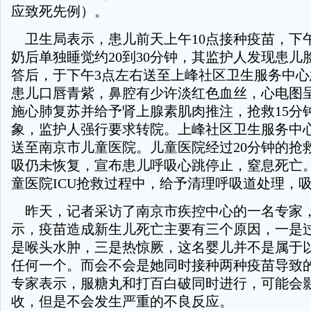
应致死先例）。
卫生局表示，患儿前天上午10点接种疫苗，下
奶后单独睡觉约20到30分钟，其监护人发现患儿
答后，于下午3点左右送至上峰社区卫生服务中
患儿口唇青紫，鼻腔有少许淡红色血丝，心电图
施心肺复苏并给予肾上腺素肌肉推注，抢救15分
象，监护人强行要求转院。上峰社区卫生服务中
送至南京市儿童医院。儿童医院经过20分钟的抢
吸仍未恢复，宣布患儿呼吸心跳停止，窒息死亡
童医院ICU抢救过程中，给予清理呼吸道处理，
昨天，记者采访了南京市疾控中心的一名专家
示，疫苗造成新生儿死亡主要有三个原因，一是
是喉头水肿，三是热惊厥，这名婴儿并不是属于
任何一个。而会不会是她同时接种两种疫苗导致
专家表示，服糖丸和打百白破同时进行，可能会
收，但是不会发生严重的不良反应。