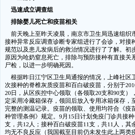
迅速成立调查组
排除婴儿死亡和疫苗相关
前天晚上至昨天凌晨，南京市卫生局迅速组织
接种异常反应调查诊断专家组进行了会诊，对接
规范以及患儿发病后的救治情况进行了了解。初
原因为呛奶窒息死亡，排除与预防接种有直接关
尸检，以进一步明确死因。
根据昨日江宁区卫生局通报的情况，上峰社区
次接种的脊椎灰质疫苗和百白破疫苗，分别于2010
20日，从区疾控中心领取（各领取20支和90支
定采用冷藏箱保存，领回后放入专用冰箱保存，
完整的测温记录。疫苗的领取、使用均符合《疫
种管理条例》规定。9月15日计划免疫门诊共接种
支，共12人；接种百白破疫苗11支，共11人，
均无不良反应（我国截至目前仍未发生此上两类