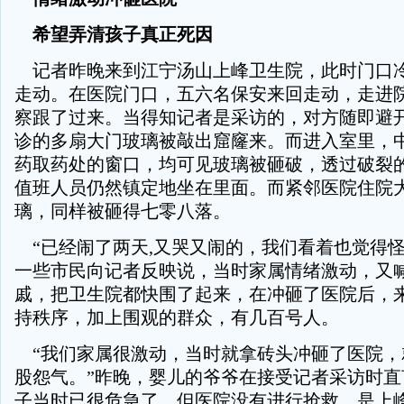
希望弄清孩子真正死因
记者昨晚来到江宁汤山上峰卫生院，此时门口
走动。在医院门口，五六名保安来回走动，走进
察跟了过来。当得知记者是采访的，对方随即避
诊的多扇大门玻璃被敲出窟窿来。而进入室里，
药取药处的窗口，均可见玻璃被砸破，透过破裂
值班人员仍然镇定地坐在里面。而紧邻医院住院
璃，同样被砸得七零八落。
“已经闹了两天,又哭又闹的，我们看着也觉得怪
一些市民向记者反映说，当时家属情绪激动，又
戚，把卫生院都快围了起来，在冲砸了医院后，
持秩序，加上围观的群众，有几百号人。
“我们家属很激动，当时就拿砖头冲砸了医院，
股怨气。”昨晚，婴儿的爷爷在接受记者采访时直
子当时已很危急了，但医院没有进行抢救，是上