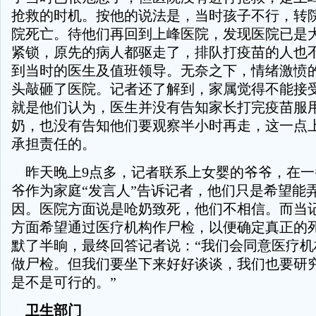
抢救的时机。按他的说法是，当时孩子不行，转
院死亡。待他们再回到上峰医院，发现医院已是
紧锁，原先的病人都驱走了，排队打疫苗的人也
到当时的医生及值班领导。无奈之下，情绪激愤
头敲砸了医院。记者还了解到，家属觉得不能接
就是他们认为，医生并没有告知家长打完疫苗服
奶，也没有告知他们要观察半小时再走，这一点
承担责任的。
昨天晚上9点多，记者联系上女婴的爷爷，在一
爷作为家庭“发言人”告诉记者，他们只是希望能
因。医院方面说是呛奶致死，他们不相信。而当
方面希望通过医疗机构作尸检，以便确定真正的
默了半晌，最终回答记者说：“我们会同意医疗机
做尸检。但我们要坐下来好好谈谈，我们也要研
是不是可行的。”
卫生部门