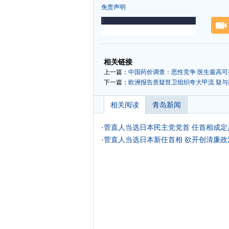
免责声明
-
-
相关链接
上一篇：
中国药价调查：恶性竞争 医生最高可
下一篇：
欧洲报告质疑世卫组织夸大甲流 疑与
相关阅读
青岛新闻
·
菅直人当选日本民主党党首 任首相成定局
·
菅直人当选日本新任首相 欲开创清廉政治