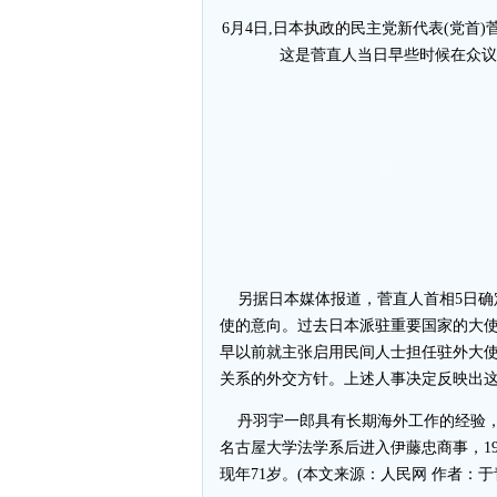
6月4日,日本执政的民主党新代表(党首
这是菅直人当日早些时候在众议
另据日本媒体报道，菅直人首相5日确
使的意向。过去日本派驻重要国家的大
早以前就主张启用民间人士担任驻外大
关系的外交方针。上述人事决定反映出
丹羽宇一郎具有长期海外工作的经验，
名古屋大学法学系后进入伊藤忠商事，199
现年71岁。(本文来源：人民网 作者：于