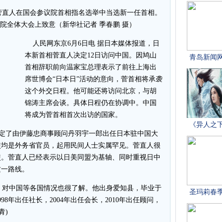
)菅直人在国会参议院首相指名选举中当选新一任首相。
院全体大会上致意（新华社记者 季春鹏 摄）
人民网东京6月6日电 据日本媒体报道，日
本新首相菅直人决定12日访问中国。因鸠山
首相辞职前向温家宝总理表示了前往上海出
席世博会“日本日”活动的意向，菅首相将承袭
这个外交日程。他可能还将访问北京，与胡
锦涛主席会谈。具体日程仍在协调中。中国
将成为菅首相首次出访的国家。
定了由伊藤忠商事顾问丹羽宇一郎出任日本驻中国大
使均是外务省官员，起用民间人士实属罕见。菅直人很
使。菅直人已经表示以日美同盟为基轴、同时重视日中
这一路线。
对中国等各国情况也很了解。他出身爱知县，毕业于
8年出任社长，2004年出任会长，2010年出任顾问，
青)