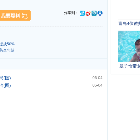
分享到：
提成50%
药企勾结
(图)
06-04
(图)
06-04