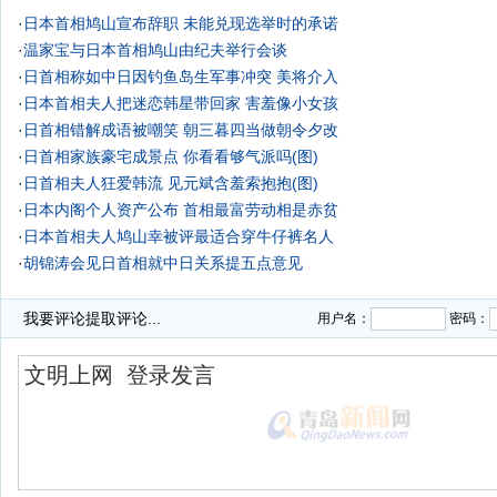
·
日本首相鸠山宣布辞职 未能兑现选举时的承诺
·
温家宝与日本首相鸠山由纪夫举行会谈
·
日首相称如中日因钓鱼岛生军事冲突 美将介入
·
日本首相夫人把迷恋韩星带回家 害羞像小女孩
·
日首相错解成语被嘲笑 朝三暮四当做朝令夕改
·
日首相家族豪宅成景点 你看看够气派吗(图)
·
日首相夫人狂爱韩流 见元斌含羞索抱抱(图)
·
日本内阁个人资产公布 首相最富劳动相是赤贫
·
日本首相夫人鸠山幸被评最适合穿牛仔裤名人
·
胡锦涛会见日首相就中日关系提五点意见
我要评论
提取评论...
用户名：
密码：