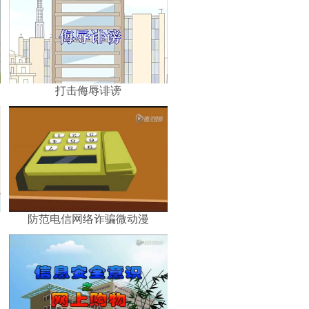
打击侮辱诽谤
防范电信网络诈骗微动漫