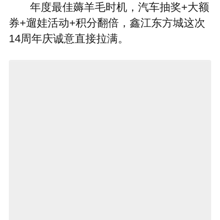
年度最佳薅羊毛时机，汽车抽奖+大额
券+遛娃活动+积分翻倍，鑫江东方城这次
14周年庆诚意直接拉满。