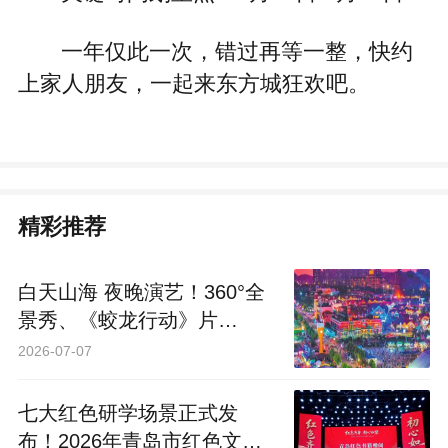
一年仅此一次，错过再等一整，快约
上家人朋友，一起来东方城狂欢吧。
精彩推荐
白天山海 夜晚演艺！360°全
景秀、《蛟龙行动》片
场……80多项体验青岛西海
2026-07-07
岸邀你沉浸一“夏”
七大红色研学场景正式发
布！2026年青岛市红色文化