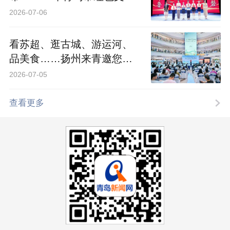
主题月盛大启动
2026-07-06
看苏超、逛古城、游运河、
品美食……扬州来青邀您清
凉一夏
2026-07-05
查看更多