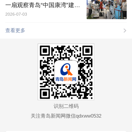
一扇观察青岛“中国康湾”建设
的全景窗口
2026-07-03
查看更多
识别二维码
关注青岛新闻网微信qdxww0532