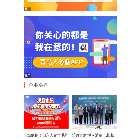
企业头条
全城疯抢！山东人薅羊毛的
乐购青岛 悦享消费 以旧换