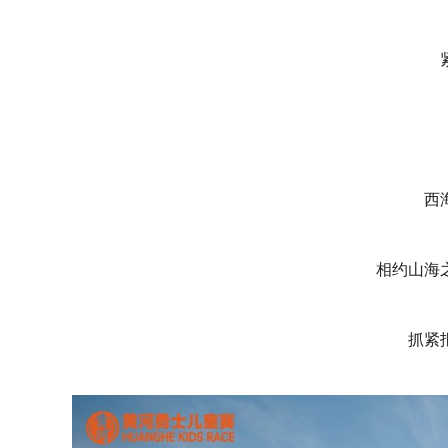
西
相约山海
抓紧