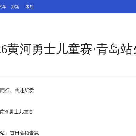
汽车
旅游
家居
26黄河勇士儿童赛·青岛
同行、共赴所爱
26黄河勇士儿童赛
站」首日名额告急