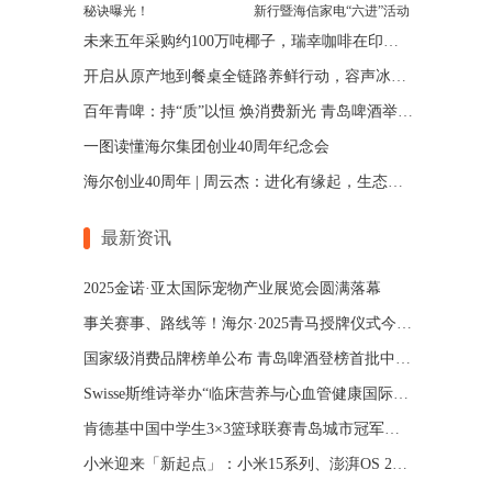
秘诀曝光！
新行暨海信家电“六进”活动
启动
未来五年采购约100万吨椰子，瑞幸咖啡在印尼“包了一群岛”
开启从原产地到餐桌全链路养鲜行动，容声冰箱助力乡村振兴
百年青啤：持“质”以恒 焕消费新光 青岛啤酒举办第47届“提高质量纪念日”活动
一图读懂海尔集团创业40周年纪念会
海尔创业40周年 | 周云杰：进化有缘起，生态无边界！
最新资讯
2025金诺·亚太国际宠物产业展览会圆满落幕
事关赛事、路线等！海尔·2025青马授牌仪式今日举行
国家级消费品牌榜单公布 青岛啤酒登榜首批中国消费名品
Swisse斯维诗举办“临床营养与心血管健康国际会议”，新品获IFOS产品认证
肯德基中国中学生3×3篮球联赛青岛城市冠军赛收官
小米迎来「新起点」：小米15系列、澎湃OS 2、小米SU7 Ultra等重磅发布，「AI全生态」迈出坚实一步