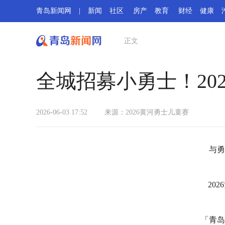
青岛新闻网
|
新闻
社区
房产
教育
财经
健康
正文
全城招募小勇士！20
2026-06-03 17:52
来源：2026黄河勇士儿童赛
与勇
20
「青岛