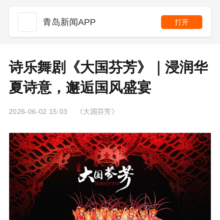
青岛新闻APP
打开
诗乐舞剧《大国芬芳》｜浸润华
夏诗意，邂逅国风盛宴
2026-06-02 15:03 《大国芬芳》