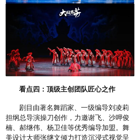
看点四：顶级主创团队匠心之作
剧目由著名舞蹈家、一级编导刘凌莉
担纲总导演操刀创作，力邀谢飞、沙呷俊
楠、郝继伟、杨卫佳等优秀编导加盟。舞
美设计大师张继文倾力打造沉浸式视觉呈