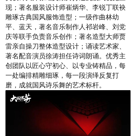
现；著名服装设计师崔炳华、李锐丁联袂
雕琢古典国风服饰造型；一级作曲林幼
平、蓝天，著名音乐制作人祁岩峰、刘党
庆等联手负责音乐创作；著名造型大师贾
雷亲自操刀整体造型设计；诵读艺术家、
著名配音演员徐涛担任诗词朗诵。优秀主
创团队以匠心守初心、以专业铸精品，每
一处编排精雕细琢，每一段演绎反复打
磨，成就国风诗乐舞的艺术标杆。