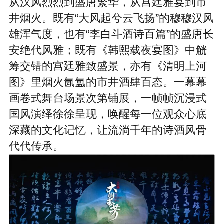
从汉风烈烈到盛唐繁华，从宫廷雅宴到市
井烟火。既有“大风起兮云飞扬”的穆穆汉风
雄浑气度，也有“李白斗酒诗百篇”的盛唐长
安绝代风雅；既有《韩熙载夜宴图》中觥
筹交错的宫廷雅致盛景，亦有《清明上河
图》里烟火氤氲的市井酒肆百态。一幕幕
画卷式舞台场景次第铺展，一帧帧沉浸式
国风演绎徐徐呈现，唤醒每一位观众心底
深藏的文化记忆，让流淌千年的诗酒风骨
代代传承。