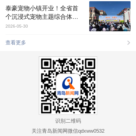
泰豪宠物小镇开业！全省首
个沉浸式宠物主题综合体落
地青岛
2026-05-30
查看更多
识别二维码
关注青岛新闻网微信qdxww0532