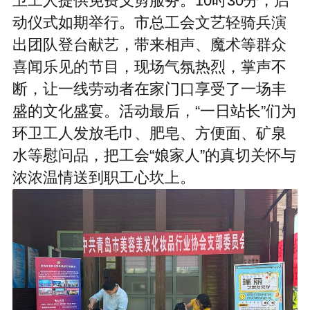
卫工人提供免费义剪服务。10时30分，启
动仪式如期举行。市总工会文艺轻骑兵演
出团队登台献艺，带来相声、魔术等群众
喜闻乐见的节目，现场气氛热烈，掌声不
断，让一线劳动者在家门口享受了一场丰
盛的文化盛宴。活动最后，“一日站长”们为
环卫工人发放毛巾、肥皂、方便面、矿泉
水等慰问品，把工会“娘家人”的真切关怀与
浓浓温情送到职工心坎上。