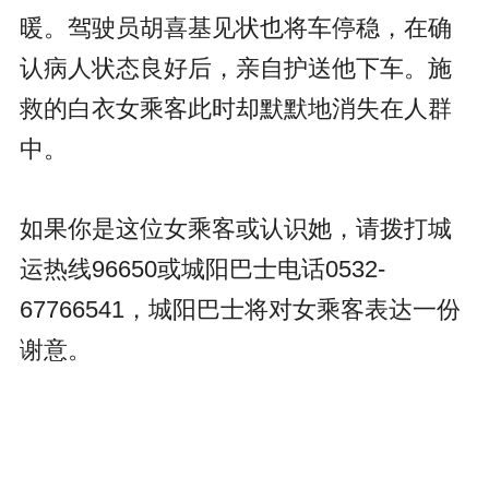
暖。驾驶员胡喜基见状也将车停稳，在确
认病人状态良好后，亲自护送他下车。施
救的白衣女乘客此时却默默地消失在人群
中。
如果你是这位女乘客或认识她，请拨打城
运热线96650或城阳巴士电话0532-
67766541，城阳巴士将对女乘客表达一份
谢意。