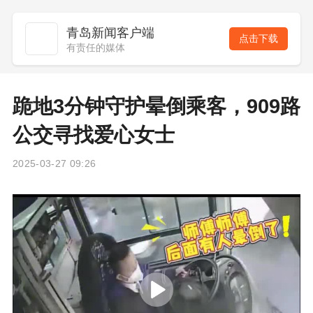
青岛新闻客户端
点击下载
有责任的媒体
跪地3分钟守护晕倒乘客，909路
公交寻找爱心女士
2025-03-27 09:26