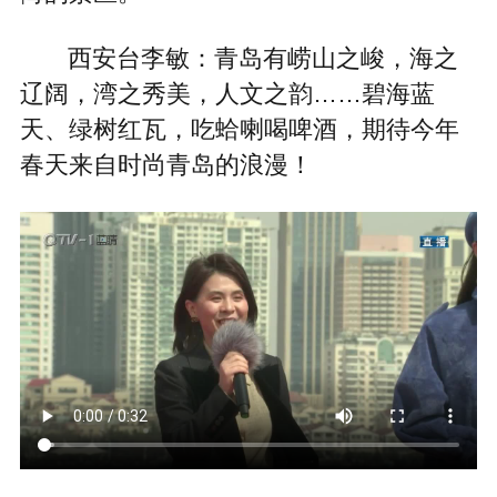
西安台李敏：青岛有崂山之峻，海之
辽阔，湾之秀美，人文之韵……碧海蓝
天、绿树红瓦，吃蛤喇喝啤酒，期待今年
春天来自时尚青岛的浪漫！