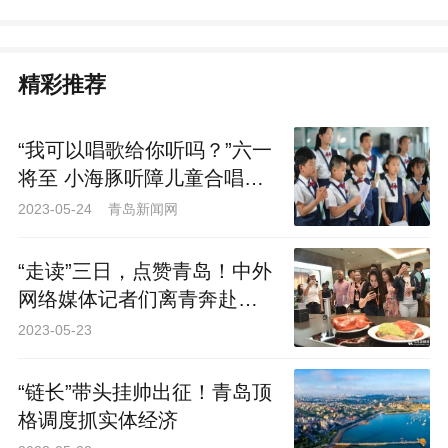
精彩推荐
“我可以唱歌给你听吗？”六一
将至 小海豚听障儿童合唱团
有个心愿等待实现
2023-05-24 青岛新闻网
“走读”三日，点赞青岛！中外
网络媒体记者们离青奔赴下
一站
2023-05-23
“链长”带头挂帅出征！青岛顶
格调度抓实体经济