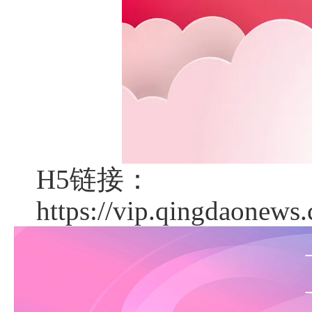
H5链接：
https://vip.qingdaonew