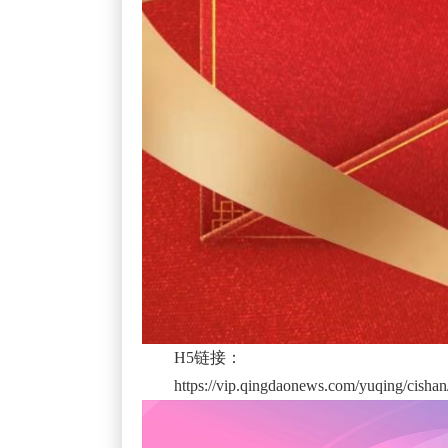
H5链接：
https://vip.qingdaonews.com/yuqing/cishan