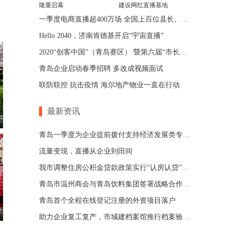
隆重启幕
建设网红直播基地
一季度电商直播超400万场 全国上百位县长、市长成“主播”
Hello 2040，济南肯德基开启“宇宙直播”
2020“创客中国”（青岛赛区） 暨第六届“市长杯”中小企业创新大赛启动
青岛企业启动春季招聘 多改成视频面试
联防联控 抗击疫情 海尔地产物业一直在行动
最新资讯
年
青岛一季度为企业提前拨付支持经济发展类专项资金19.5亿元
流量变现，直播从企业到田间
我市调整住房公积金贷款政策实行“认房认贷”申贷标准
青岛市温州商会与青岛饮料集团签署战略合作协议
青岛首个全程在线登记注册的外资项目落户
费
助力企业复工复产，市城建档案馆推行档案验收网上办理