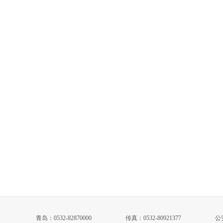
拾者真开心
进入盛花期
青岛：0532-82870000
传真：0532-80921377
公安