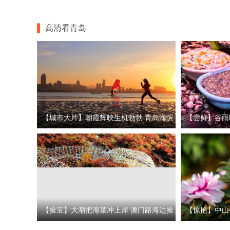
高清看青岛
【城市大片】朝霞辉映生机勃勃 青岛海滨
【尝鲜】谷雨
的早晨令人心动
等一年!
【捡宝】大潮把海菜冲上岸 澳门路海边捡
【惊艳】中山