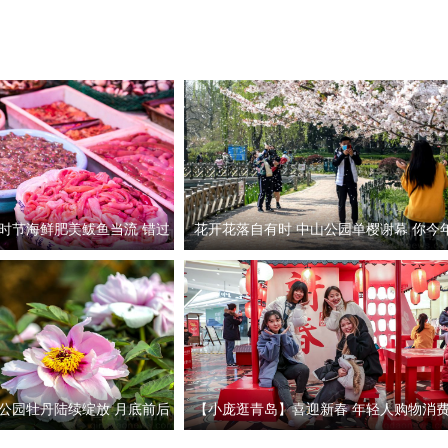
时节海鲜肥美鲅鱼当流 错过
花开花落自有时 中山公园单樱谢幕 你今
观赏了吗
公园牡丹陆续绽放 月底前后
【小庞逛青岛】喜迎新春 年轻人购物消