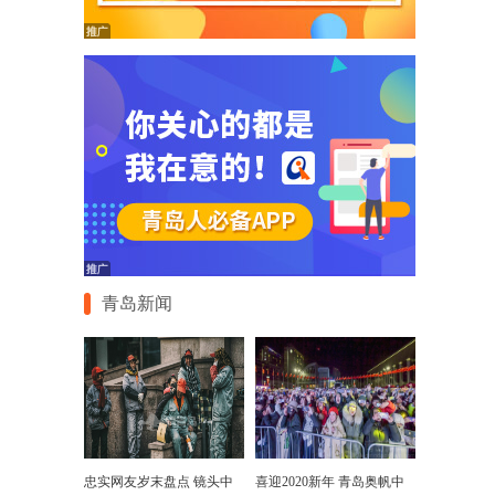
青岛新闻
忠实网友岁末盘点 镜头中
喜迎2020新年 青岛奥帆中