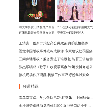
与大学男友旧情复燃？白百
2019亚洲小姐冠军温婉大气
何张思麟聚会后同回女方家
亚季军佳丽甜美迷人
王清宪：创新方式提高公共政策的系统性整体性协同性
视觉中国版权事件或构成欺诈 专家建议处罚至痛
三问奔驰维权：服务费进了谁腰包 能否三倍赔偿
张杰帮唱成《歌手》收视最高点 谢娜发博夸老公
接机现场秩序混乱 杨紫工作室呼吁粉丝以安全为主
频道精选
青岛南京路小学少先队活动课“致敬！中国航母”开课了
金沙滩旁卓越新盘均价21000 近地铁口幼小中环伺