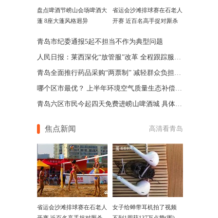
盘点啤酒节崂山会场啤酒大
省运会沙滩排球赛在石老人
蓬 8座大蓬风格迥异
开赛 近百名高手捉对厮杀
青岛市纪委通报5起不担当不作为典型问题
人民日报：莱西深化“放管服”改革 全程跟踪服务便民
青岛全面推行药品采购“两票制” 减轻群众负担10亿元
哪个区市最优？ 上半年环境空气质量生态补偿考核出炉
青岛六区市民今起四天免费进崂山啤酒城 具体安排公布
焦点新闻
高清看青岛
省运会沙滩排球赛在石老人
女子给蝉带耳机拍了视频