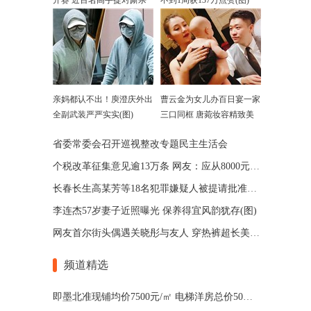
开赛 近百名高手捉对厮杀
不到1周获137万点赞(图)
亲妈都认不出！庾澄庆外出
曹云金为女儿办百日宴一家
全副武装严严实实(图)
三口同框 唐菀妆容精致美
艳
省委常委会召开巡视整改专题民主生活会
个税改革征集意见逾13万条 网友：应从8000元起征
长春长生高某芳等18名犯罪嫌疑人被提请批准逮捕
李连杰57岁妻子近照曝光 保养得宜风韵犹存(图)
网友首尔街头偶遇关晓彤与友人 穿热裤超长美腿抢镜
频道精选
即墨北准现铺均价7500元/㎡ 电梯洋房总价50万起