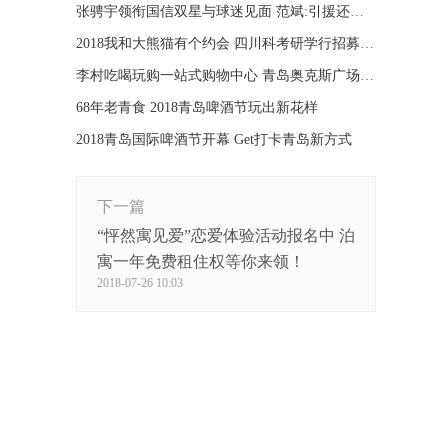
张骋宇领衔国信双星与球迷见面 范斌:引援还需再等等
2018我和大熊猫有个约会 四川科考研学行招募开始
李村吃喝玩购一站式购物中心 青岛奥克斯广场开业
68年老青食 2018青岛啤酒节玩出新花样
2018青岛国际啤酒节开幕 Get打卡青岛新方式
下一篇
“怦然寓见爱”恋爱体验活动报名中 泊
寓一年免费租住权等你来领！
2018-07-26 10:03