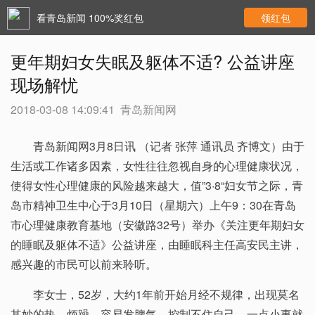
看青岛新闻 100%奖红包
领红包
更年期妇女失眠及躯体不适? 公益讲座
现场解忧
2018-03-08 14:09:41
青岛新闻网
青岛新闻网3月8日讯 （记者 张萍 通讯员 齐博文）由于
生活或工作诸多因素，女性往往忽视自身的心理健康状况，
使得女性心理健康的风险越来越大，值”3·8“妇女节之际，青
岛市精神卫生中心于3月10日（星期六）上午9：30在青岛
市心理健康教育基地（安徽路32号）举办《关注更年期妇女
的睡眠及躯体不适》公益讲座，由睡眠科主任高安民主讲，
感兴趣的市民可以前来聆听。
李女士，52岁，大约1年前开始月经不规律，出现莫名
其妙的热。烦躁，容易发脾气，控制不住自己，一点小事就