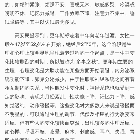
的，如精神紧张、烦躁不安、喜怒无常、敏感多疑、冷漠或
唠叨不休、记忆力减退、工作效率下降、注意力不集中、睡
眠障碍等，其中以失眠最为多见。
高安民提示到，更年期标志着中年向老年过渡。女性一
般在47岁至52岁左右开始，绝经后2至3年。这个阶段是生
理和心理上较明显地呈现衰老过程的一个起点，是一生中变
化比较剧烈的时期，所以被称为“多事之秋”。更年期主要的
生理、心理变化是大脑功能在某些方面开始衰退，内分泌系
统功能下降，卵巢分泌减少。由于性腺和神经系统之间有着
相互制约的关系，当性腺发生变化时，神经系统也就受到一
定的影响。表现为月经紊乱、性功能下降、记忆力下降、感
知觉迟纯、动作缓慢等。这些变化对大多数人来说是缓慢而
不明显的，可以通过生理的调节、代偿及相应的行为改变来
适应。但有些人的变化较快而突然，出现较多的生理反应，
如心悸、呼吸不畅、眩晕、麻木、刺痛感、耳鸣、失眠、胃