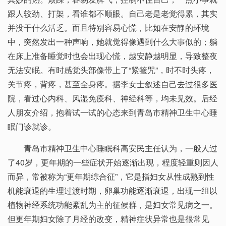
跟人较劲、打架，看谁都不顺眼。自己老是老觉得累，其实
并没干什么活乏。而且特别容易心慌，比如在安静的环境
中，突然发出一种声响，她就觉得像遇到什么大事似的；躺
在床上准备睡觉时也会出现心慌，越安静越明显，导致整夜
无法安眠。有时感觉头部像带上了“紧箍咒”，时不时头疼，
关节疼，背疼，甚至全身疼。据李女士叙述自己去过很多医
院，看过心内科、风湿免疫科、神经科等，均未见效。后经
人朋友介绍，抱着试一试的心态来到青岛市精神卫生中心睡
眠门诊就诊。
青岛市精神卫生中心睡眠科高安民主任认为，一般人过
了40岁，更年期的一些症状开始逐渐出现，程度轻重则因人
而异，常被称为“更年期综合征”，它是指妇女从性成熟到性
机能衰退的生理过渡时期，卵巢功能逐渐衰退，出现一组以
植物神经系统功能紊乱为主的征候群，是妇女常见病之一。
但更年期妇女除了月经的改变，精神症状异常也是很常见