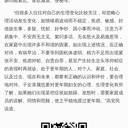
肠功能紊乱、食欲减退、便秘等。
“但很多人往往对自己的生理变化比较关注，却忽略心
理活动发生变化，如情绪易波动而不稳定，焦虑、敏感、好
借故生事，多疑、忧郁、好争吵、因小事而冲动、注意力不
易集中、不安而无主见、絮叼多话、无名怒火及易激惹等，
在家庭中出现许多不和谐的因素。如出现上述情况，应正确
对待，有病早治，不要等到因机体虚弱、精力不足而出现紧
张不安、焦虑抑郁、自责自罪，甚至产生轻生念头等抑郁症
的表现时再就诊。处于更年期的人，对个人、家庭、社会、
以及过去、现在和未来，都要有正确的认识和评价，要合理
地对待。子女亲属也要对更年期妇女的心理、生理变化有所
了解，如果她们出现某些症状如烦躁、发怒时，需要家庭成
员的谅解、同情和照顾，使之平稳地渡过更年期。”高安民
说道。