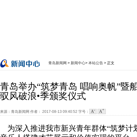
青岛新闻网
>
新闻中心
>
本站公告
> 正文
青岛举办“筑梦青岛 唱响奥帆”暨
驭风破浪•季颁奖仪式
-
+
A
A
来源：青岛新闻网
作者：
2017-08-13 09:40:52
字号：
为深入推进我市新兴青年群体“筑梦计划