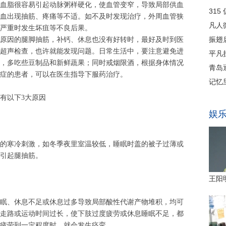
血脂很容易引起动脉粥样硬化，使血管变窄，导致局部供血
血出现抽筋、疼痛等不适。如不及时发现治疗，外周血管狭
严重时发生坏疽等不良后果。
原因的腿脚抽筋，补钙、休息也没有好转时，最好及时到医
超声检查，也许就能发现问题。日常生活中，要注意避免进
，多吃些豆制品和新鲜蔬果；同时戒烟限酒，根据身体情况
症的患者，可以在医生指导下服药治疗。
有以下
3
大原因
的寒冷刺激，如冬季夜里室温较低，睡眠时盖的被子过薄或
引起腿抽筋。
眠、休息不足或休息过多导致局部酸性代谢产物堆积，均可
走路或运动时间过长，使下肢过度疲劳或休息睡眠不足，都
疲劳到一定程度时，就会发生痉挛。