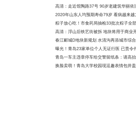
高清：走近馆陶路37号 90岁老建筑华丽依
2020年山东人均预期寿命79岁 看病越来越
粽子放心吃！市食药局抽检33批次粽子全
高清：浮山后铁艺街被拆 地块将用于商业
春江郦城D地块新规划 水清沟再添城市综
曝光！青岛23家单位个人无证行医 已责令
青岛一车主违章停车给交警留纸条：请高抬
换脸卖萌！青岛大学校园现逗趣表情包井盖(