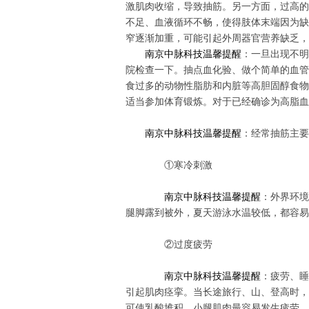
激肌肉收缩，导致抽筋。另一方面，过高的
不足、血液循环不畅，使得肢体末端因为缺
窄逐渐加重，可能引起外周器官营养缺乏，
南京中脉科技温馨提醒
：一旦出现不明
院检查一下。抽点血化验、做个简单的血管
食过多的动物性脂肪和内脏等高胆固醇食物
适当参加体育锻炼。对于已经确诊为高脂血
南京中脉科技温馨提醒
：经常抽筋
主要
①寒冷刺激
南京中脉科技温馨提醒
：外界环境
腿脚露到被外，夏天游泳水温较低，都容易
②过度疲劳
南京中脉科技温馨提醒
：疲劳、睡
引起肌肉痉挛。当长途旅行、山、登高时，
可使乳酸堆积，小腿肌肉最容易发生疲劳。