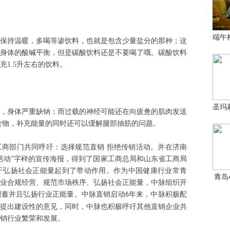
保持温暖，多喝等渗饮料，也就是包含少量盐分的那种；这
身体的酸碱平衡，但是碳酸饮料还是不要喝了哦。碳酸饮料
充
1.5
升左右的饮料。
，身体严重缺钠；而过载的神经可能还在向疲惫的肌肉发送
食物，补充能量的同时还可以缓解腿部抽筋的问题。
工商部门共同呼吁：选择规范直销
拒绝传销活动。并在济南
活动”字样的宣传海报，得到了国家工商总局和山东省工商局
于弘扬社会正能量起到了带动作用。作为中国健康行业常青
业合规经营、规范市场秩序、弘扬社会正能量，中脉组织开
积蓄并且弘扬行业正能量。中脉直销启动
年来，中脉积极配
6
提出建设性的意见，同时，中脉也积极呼吁其他直销企业共
销行业繁荣和发展。