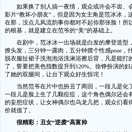
如果换了别人搞一夜情，观众或许会不齿、会
影片“教坏小朋友”，但是因为女主角是范冰冰，
在那，没点儿风流韵事你都对不起你那张脸！所
的根基，就是建立在范爷的“美”的基础上。
在剧中，范冰冰一出场就是白发的摩登造型，
撩头发，三分钟一露肉，五分钟摆个性感pose，
脱衣服扯裙子洗泡泡浴洗淋浴擦后背，凡是能打
了，誓要把美色指数提升到120%。徐铮扮演的
了她的双腿间，让台下观众好生惊诧！
当然范爷在片中也扮丑了两回，一段儿是化了
一段儿是脸上生了几颗痘痘，这个角色偶尔还会
的妄想症状，让女神偶尔也乌龙几把，观众们看
价就值了。
很精彩：丑女“逆袭”高富帅