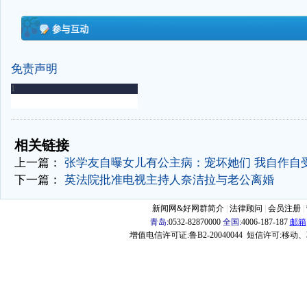
免责声明
-
-
相关链接
上一篇：
张学友自曝女儿有公主病：宠坏她们 我自作自
下一篇：
英法院批准电视主持人奈洁拉与老公离婚