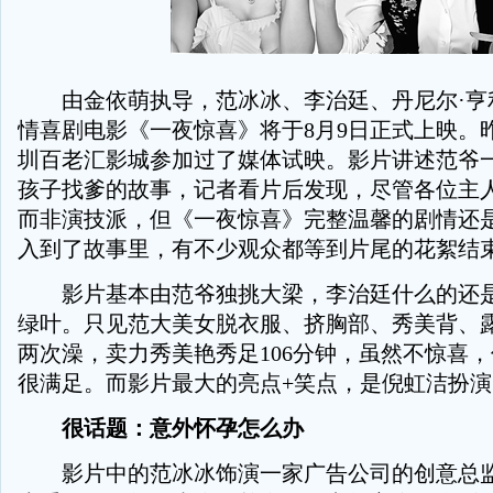
由金依萌执导，范冰冰、李治廷、丹尼尔·亨
情喜剧电影《一夜惊喜》将于8月9日正式上映。
圳百老汇影城参加过了媒体试映。影片讲述范爷
孩子找爹的故事，记者看片后发现，尽管各位主
而非演技派，但《一夜惊喜》完整温馨的剧情还
入到了故事里，有不少观众都等到片尾的花絮结
影片基本由范爷独挑大梁，李治廷什么的还是
绿叶。只见范大美女脱衣服、挤胸部、秀美背、
两次澡，卖力秀美艳秀足106分钟，虽然不惊喜
很满足。而影片最大的亮点+笑点，是倪虹洁扮
很话题：意外怀孕怎么办
影片中的范冰冰饰演一家广告公司的创意总监