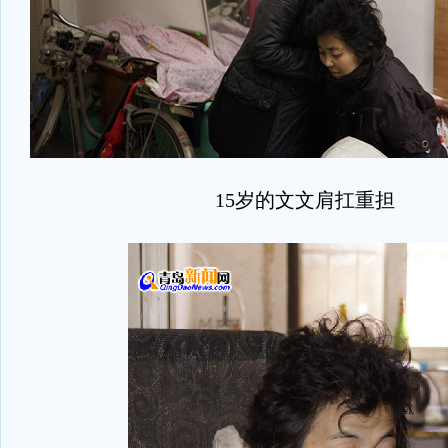
15岁的文文肩扛重担