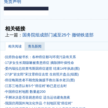
免责声明
-
-
相关链接
上一篇：
国务院组成部门减至25个 撤销铁道部
相关阅读
青岛新闻
·
抗癌协会秘书长：各种癌症都与环境污染有关系
·
17岁女生长期咳嗽被查患癌症 摘除肺叶保性命
·
委内瑞拉总统查韦斯因癌症逝世 结束14年执政(图)
·
27岁"岩女郎"宋汶霏癌症去世 生前照片盘点(组图)
·
癌症晚期患者不顾危险施援手救出落水老汉(图)
·
江苏三地否认有5个“癌症村”称已是过去时
·
中国癌症村地图 数量超200
·
手脚冰凉是否容易患癌症 适当运动避免熬夜
·
我国仍用国外淘汰化学品 个别地区现“癌症村”