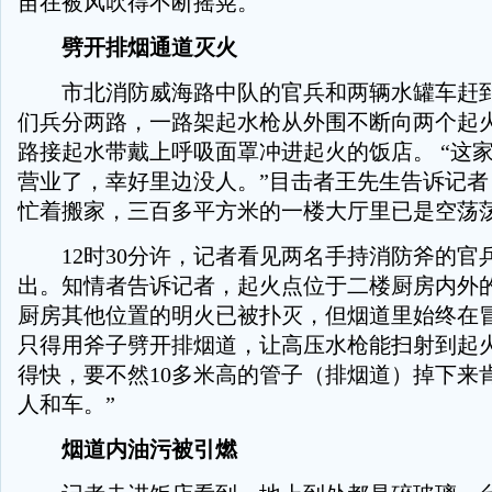
苗在被风吹得不断摇晃。
劈开排烟通道灭火
市北消防威海路中队的官兵和两辆水罐车赶到
们兵分两路，一路架起水枪从外围不断向两个起
路接起水带戴上呼吸面罩冲进起火的饭店。 “这
营业了，幸好里边没人。”目击者王先生告诉记者
忙着搬家，三百多平方米的一楼大厅里已是空荡
12时30分许，记者看见两名手持消防斧的官
出。知情者告诉记者，起火点位于二楼厨房内外
厨房其他位置的明火已被扑灭，但烟道里始终在
只得用斧子劈开排烟道，让高压水枪能扫射到起火
得快，要不然10多米高的管子（排烟道）掉下来
人和车。”
烟道内油污被引燃