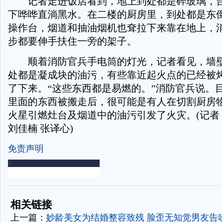
记者走进饭店看到，地上到处都是碎玻璃，台
下哗哗直淌黑水。在二楼的厨房里，到处都是东
操作台，烟道和抽油烟机也耷拉下来靠在地上，
步都要伸手扶住一旁的架子。
顺着消防官兵手电筒的灯光，记者看见，墙壁
处都是凝成块的油污，有些靠近起火点的已经被
了下来。“这些东西都是易燃的。”消防官兵说。
里面的东西被搬走后，很可能是有人在切割厨房
火星引燃灶台及烟道中的油污引发了火灾。(记者 
刘佳楠 张译心)
免责声明
-
-
相关链接
上一篇：
妙龄美女为结婚整容致残 脸歪无知觉男友告