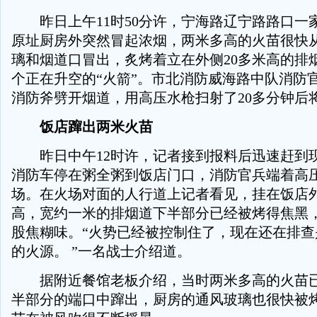
昨日上午11时50分许，宁海路辽宁路路口一
原址厨房外突然冒起浓烟，两米多高的火苗很快
璃和烟道口冒出，炙烤着立在外侧20多米高的排
个正在升空的“火箭”。市北消防威海路中队消防
消防斧劈开烟道，用高压水枪扫射了20多分钟后
饭店蹿出两米火苗
昨日中午12时许，记者接到报料后迅速赶到
消防车停在粥全粥到饭店门口，消防官兵端着高
场。在火场对面的人行道上记者看见，挂在饭店外
高，宽约一米的排烟道下半部分已经被烤得焦黑
股焦糊味。“火势已经被控制住了，现在还在排查
的火源。 ”一名战士介绍道。
据附近餐馆老板介绍，当时两米多高的火苗已
半部分的端口中蹿出，厨房的通风玻璃也很快被