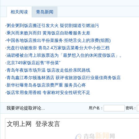
相关阅读
青岛新闻
·
粥全粥到饭店搬迁引发大火 疑切割烟道引燃油污
·
乘兴而来败兴而归 黄海饭店自助餐服务太差
·
中国各地饭店推出半份菜服务:拒绝舌尖上的浪费(组图)
·
光盘行动被推崇 青岛2.4万家饭店菜肴分大中小份三档
·
涵碧楼被台湾上班族票选为「最梦想入住的休闲度假饭店」。
·
北京749家饭店起售“半份菜”
·
青岛年夜饭市场升温 饭店改走低价亲民路线
·
青岛鑫江希尔顿逸林酒店 获评省旅游饭店行业最佳商务饭店
·
新华社曝青岛各饭店浪费严重 服务员心疼
·
饭店常用食用香精 专家称对安全性研究不足
·
我要评论
提取评论...
用户名：
密码：