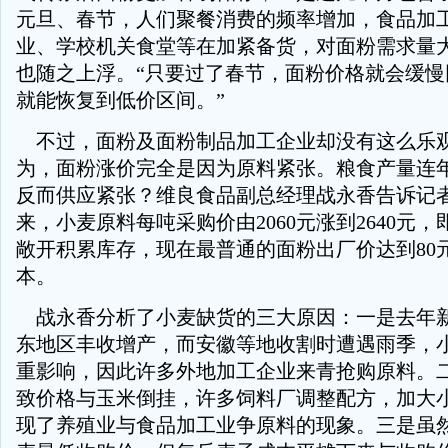
元旦、春节，人们聚餐消费的频率增加，食品加
业、学校机关食堂等在加紧备货，对面粉需求量
也随之上浮。“只要过了春节，面粉价格就会缓慢
就能恢复到低价区间。”
不过，面粉及面粉制品加工企业却没有这么乐
为，面粉涨价完全是因为原料紧张。粮食产量连
反而供应紧张？维良食品副总经理战永香告诉记
来，小麦原料每吨采购价由2060元涨到2640元
敞开积累库存，现在最普通的面粉出厂价达到80
本。
战永香分析了小麦缺货的三大原因：一是去年
东地区丰收增产，而安徽等地收割时遭遇雨季，
重影响，因此许多外地加工企业来青抢购原料。
致价格与玉米倒挂，许多饲料厂调整配方，加大
现了养殖业与食品加工业争原料的现象。三是虽