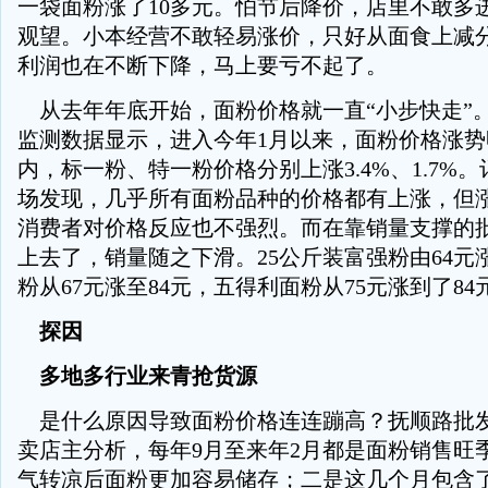
一袋面粉涨了10多元。怕节后降价，店里不敢多
观望。小本经营不敢轻易涨价，只好从面食上减
利润也在不断下降，马上要亏不起了。
从去年年底开始，面粉价格就一直“小步快走”
监测数据显示，进入今年1月以来，面粉价格涨势
内，标一粉、特一粉价格分别上涨3.4%、1.7%
场发现，几乎所有面粉品种的价格都有上涨，但
消费者对价格反应也不强烈。而在靠销量支撑的
上去了，销量随之下滑。25公斤装富强粉由64元
粉从67元涨至84元，五得利面粉从75元涨到了84
探因
多地多行业来青抢货源
是什么原因导致面粉价格连连蹦高？抚顺路批
卖店主分析，每年9月至来年2月都是面粉销售旺
气转凉后面粉更加容易储存；二是这几个月包含