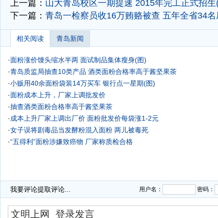
上一篇：
山大青岛校区一期提速 2015年完工正式招生(
下一篇：
青岛一检察员收16万贿赂被查 五年全省34
相关阅读
青岛新闻
·
面粉涨价馒头缩水半两 面试制品集体瘦身(图)
·
青岛质监局抽查10类产品 酒类面粉合格率高于酱坚果茶
·
小贩用40余面粉袋装14万买车 银行点一星期(图)
·
面粉成本上升，厂家上调批发价
·
抽查酒类面粉合格率高于酱坚果茶
·
成本上升厂家上调出厂价 面粉批发价每袋涨1-2元
·
女子误将剧毒品当发酵粉混入面粉 两儿被毒死
·
“五得利”面粉涉嫌致癌物 厂家称质检合格
我要评论
提取评论...
用户名：
密码：