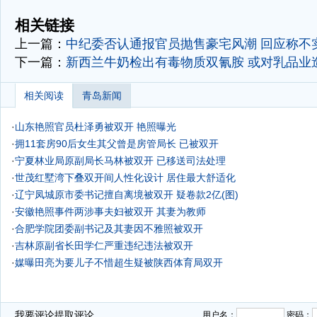
-
相关链接
上一篇：
中纪委否认通报官员抛售豪宅风潮 回应称不
下一篇：
新西兰牛奶检出有毒物质双氰胺 或对乳品业
相关阅读
青岛新闻
·
山东艳照官员杜泽勇被双开 艳照曝光
·
拥11套房90后女生其父曾是房管局长 已被双开
·
宁夏林业局原副局长马林被双开 已移送司法处理
·
世茂红墅湾下叠双开间人性化设计 居住最大舒适化
·
辽宁凤城原市委书记擅自离境被双开 疑卷款2亿(图)
·
安徽艳照事件两涉事夫妇被双开 其妻为教师
·
合肥学院团委副书记及其妻因不雅照被双开
·
吉林原副省长田学仁严重违纪违法被双开
·
媒曝田亮为要儿子不惜超生疑被陕西体育局双开
我要评论
提取评论...
用户名：
密码：