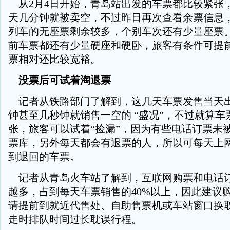
从2月4日开始，青岛站出发的车票都比较紧张
天几分钟就被卖空，不过昨日再次查看余票信息，
列车的无座票剩余较多，个别车次还有少量座票。
前车票都还有少量硬座和硬卧，旅客有条件可提
票相对还比较宽裕。
没票后可试着淘退票
记者从铁路部门了解到，这几天车票发售当天
钟甚至几秒钟就销售一空的 “盛况”，不过就算车
张，旅客可以试着“捡漏”，因为有些电话订票未
票库，另外每天都会有退票的人，所以可每天上
到退回的车票。
记者从青岛火车站了解到，互联网购票和电话
越多，占到每天车票销售的40%以上，因此建议
请提前到就近代售处、自助售票机或车站窗口换
走时排队时间过长耽误行程。