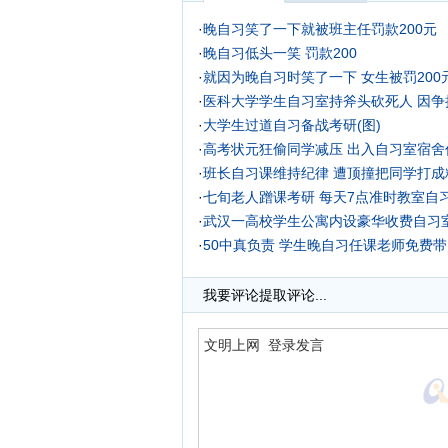
·
晚自习笑了一下就被班主任罚款200元
·
晚自习低头一笑 罚款200
·
就因为晚自习时笑了一下 女生被罚200
·
医科大学学生自习室持斧头砍死人 因争
·
大学生过道自习备战考研(图)
·
高考状元狂偷同学减压 出入自习室宿舍
·
班长自习课维持纪律 遭顶撞把同学打成
·
七旬老人蹭课考研 每天7点准时教室自习
·
武汉一高校学生公寓内设豪华收费自习室
·
50中真负责 学生晚自习任课老师免费带
·
我要评论
提取评论...