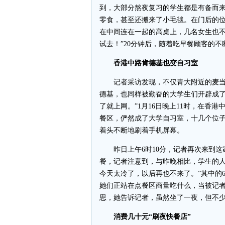
到，大部分熬夜复习的学生都是有备而
零食，甚至还搬来了小毛毯。在门后的
在中间连在一起的高桌上，几名女生也不
试去！”20分钟后，随着吃早餐顾客的
香港中路肯德基也变自习室
记者采访发现，不仅青大附近的麦当劳
德基，也同样被勤奋的大学生们开辟成了自
了就上网。”1月16日晚上11时，在香
餐区，俨然成了大学自习室，十几个位
着头不断地刷着手机屏幕。
昨日上午6时10分，记者再次来到这
餐，记者注意到，与昨晚相比，学生的人
今天太冷了，以后再也不来了。”其中的
她们正站在点餐区商量吃什么，当被记
思，她告诉记者，虽然坐了一夜，但不
消费几十元“刷夜快餐店”