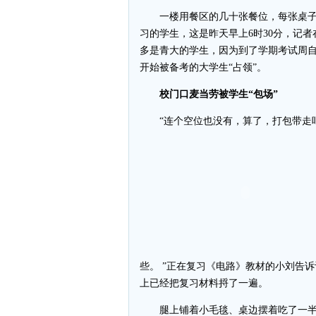
一楼用餐区的几十张餐位，每张桌子
习的学生，这是昨天早上6时30分，记
多是青大的学生，因为到了学期考试周自
开始被备考的大学生“占领”。
校门口麦当劳被学生“包场”
“连个空位也没有，算了，打包带走吧
些。 ”正在复习《电路》教材的小刘告
上已经把复习材料捋了一遍。
腿上铺着小毛毯、桌边摆着吃了一半