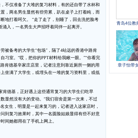
来，不仅准备了大堆的复习材料，有的还自带了水杯和
位置，两名男生显然有些劳累，趴在桌子上打着盹，而
断地打着呵欠。 “走了走了，别睡了，回去洗把脸考
不断涌入，一名男生大声招呼着同伴一起离开。
被备考的大学生“包场”，隔了4站远的香港中路肯
习室。“哎，把你的PPT材料给我瞅一眼。”“你看完
港中路肯德基辛家庄店里，记者注意到靠近厕所一侧的用
子上坐满了大学生，或埋头在一堆的复习资料里，或低
家肯德基，正好遇上这些通宵复习的大学生们吃早
数显然没有大的变动。“我们宿舍是第一次来，不过
6名女生，明显是一起来复习的，记者进入这家店时，
者问到复习效果时，其中一名圆脸姑娘显得有些不好意
少时间她都用在了手机上网上。