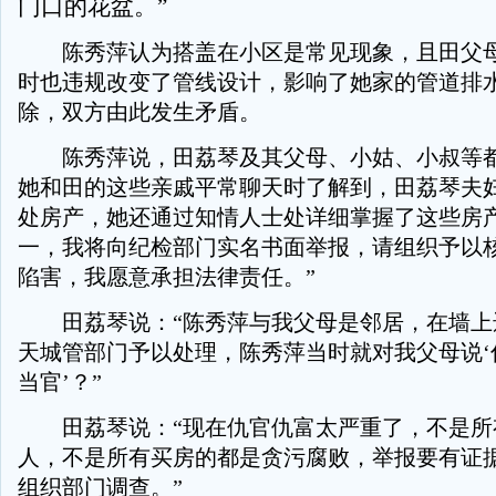
门口的花盆。”
陈秀萍认为搭盖在小区是常见现象，且田父母
时也违规改变了管线设计，影响了她家的管道排
除，双方由此发生矛盾。
陈秀萍说，田荔琴及其父母、小姑、小叔等都
她和田的这些亲戚平常聊天时了解到，田荔琴夫
处房产，她还通过知情人士处详细掌握了这些房产
一，我将向纪检部门实名书面举报，请组织予以
陷害，我愿意承担法律责任。”
田荔琴说：“陈秀萍与我父母是邻居，在墙上
天城管部门予以处理，陈秀萍当时就对我父母说‘
当官’？”
田荔琴说：“现在仇官仇富太严重了，不是所
人，不是所有买房的都是贪污腐败，举报要有证
组织部门调查。”