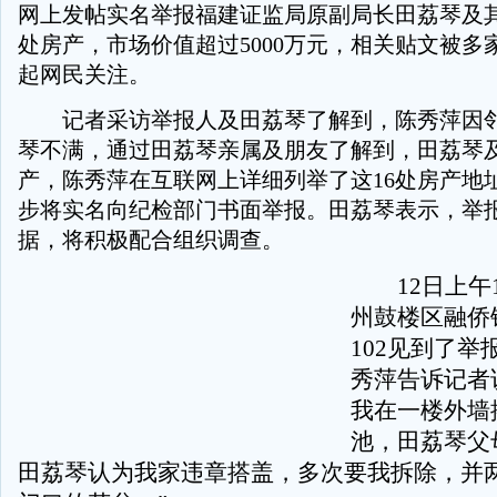
网上发帖实名举报福建证监局原副局长田荔琴及其
处房产，市场价值超过5000万元，相关贴文被多
起网民关注。
记者采访举报人及田荔琴了解到，陈秀萍因邻
琴不满，通过田荔琴亲属及朋友了解到，田荔琴及
产，陈秀萍在互联网上详细列举了这16处房产地
步将实名向纪检部门书面举报。田荔琴表示，举
据，将积极配合组织调查。
12日上午1
州鼓楼区融侨
102见到了举
秀萍告诉记者
我在一楼外墙
池，田荔琴父母
田荔琴认为我家违章搭盖，多次要我拆除，并