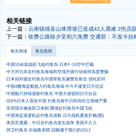
-
-
相关链接
上一篇：
云南镇雄县山体滑坡已造成42人遇难 2伤员
下一篇：
收费公路除夕至初六免费 交通部：不发卡抬
相关阅读
青岛新闻
·
中国10余架战机飞临钓鱼岛 日本F-15空中拦截
·
中方对日本在钓鱼岛海域和空域升级行动保持高度警惕
·
日本拟对接近钓鱼岛中国军机实施警告射击 强化应对
·
中国4艘海监船驶入钓鱼岛海域 中方不接受日方抗议
·
中国船只持续巡航钓鱼岛 中国大使驳回日方抗议
·
仅6%日本人喜欢中国 钓鱼岛致中日民间对立情绪严重
·
安倍指示修改防卫体制 围堵赴钓鱼岛中国飞机
·
中国海监巡逻机赴钓鱼岛巡航 日方战机紧急拦截(图)
·
美高官透露：中日在钓鱼岛发生战争 美国不介入
·
捍卫钓鱼岛 祈福鲁若晴 回顾属于我们的2012