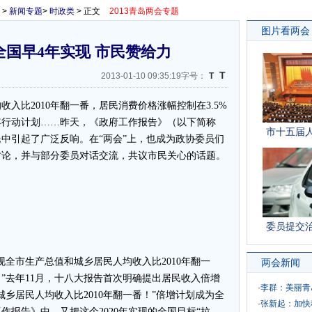
>
新闻专题
>
时政类
> 正文
2013青岛两会专题
图片看两会
国早4年实现 市民赞给力
T
2013-01-10 09:35:19字号：
T
入比2010年翻一番，居民消费价格涨幅控制在3.5%
年行动计划……昨天，《政府工作报告》（以下简称
市十五届
中引起了广泛反响。在“两会”上，也成为政协委员们
讨论，并与部分委员对话交流，共议市民关心的话题。
委员提交
全市生产总值和城乡居民人均收入比2010年翻一
两会新闻
”去年11月，十八大报告首次明确提出居民收入倍增
·
李群：美丽青
城乡居民人均收入比2010年翻一番！”倍增计划成为全
·
张新起：加快
报告》中，又把这个2020年实现的全国目标“拉