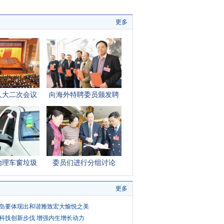
更多
人大二次会议
向海外特聘委员颁发聘
开幕
书
治理车窗垃圾
委员们进行分组讨论
提案
更多
岛要体现出和谐雅致宏大愉悦之美
科技创新步伐 增强内生增长动力