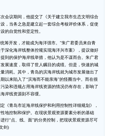
次会议期间，他提交了《关于建立我市生态文明综合
建设，当务之急是建立起一套综合考核评价体系，促使
建设的自觉性和坚定性。
统筹开发，才能成为海洋强市。”朱广君委员来自青
关于深化海岸线整体控规实现海洋兴市案》，提议做好
中提到的保护海岸线举措，他认为是不谋而合。朱广君
市发展速度，取得了世人瞩目的成绩。但是，快速的城
大量消耗。其中，青岛的滨海岸线就为城市发展做出了
期以来陷入了“滨海而不能亲海”的怪圈当中。而在很
，污染和违规占用海岸线资源的情况仍有存在，影响了
岛海岸线资源刻不容缓。
定《青岛市近海岸线保护和利用控制性详细规划》，
对性地控制和保护。在现状景观资源要素分析的基础
进行“点、线、面”的分类控制，把现状景观资源尽可
文剑)