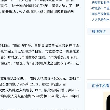
·
房屋征收补偿
的亮点。“比全国的时间提前了4年，感觉太给力了，很
·
市政协十二届
，翻开报纸，收入倍增马上成为市民街谈巷议的热
·
两会节俭新风
·
人大代表刘永
微博热议
目标。”市政协委员、青钢集团董事长王君庭在讨论
来几年完全可以实现这个目标。市政协委员、青岛永通
告》时对这几句话也格外注意。“作为委员，听到报
感压力。”她说，青岛的实现期比全国提前了4年，让
收入24998元，农民人均纯收入10550元。2012年
经分别增长了28%和32.7%。根据《报告》目
两会手机看
农民人均纯收入均增长11%”。以此粗略计算，到2013
收入分别能达到35520元和15540元，与2010年相