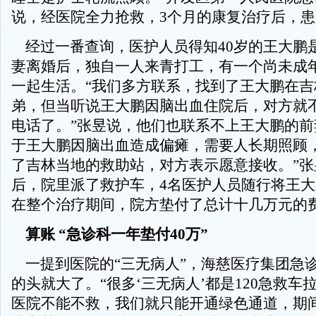
说，经医院全力抢救，3个月的康复治疗后，
经过一番查询，医护人员得知40岁的王大鹏
妻离婚后，独自一人来青打工，有一个尚未成
一起生活。“我们多方联系，找到了王大鹏在吉
弟，但当听说王大鹏因脑出血住院后，对方就
电话了。”张昱说，他们也联系不上王大鹏的前
于王大鹏因脑出血造成偏瘫，需要人长期照顾
了吉林当地的救助站，对方表示愿意接收。”张
后，院里派了救护车，4名医护人员随行将王
在整个治疗期间，院方垫付了总计十几万元的
算账 “急诊科一年垫付40万”
一提到医院的“三无病人”，海慈医疗集团急
的头就大了。“很多‘三无病人’都是120急救车
医院不能不救，我们就只能开通绿色通道，期