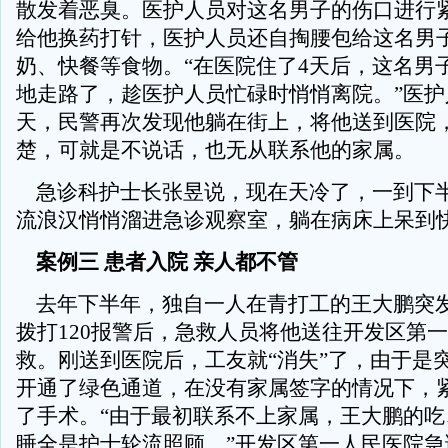
散发着恶臭。医护人员对这名男子的伤口进行
给他换药打针，医护人员还自掏腰包给这名男
奶、快餐等食物。“在医院住了4天后，这名男
地走路了，趁医护人员忙碌时悄悄离院。”医护
天，民警再次发现他躺在街上，将他送到医院
楚，可就是不说话，也无从联系他的家属。
急诊科护士长张昱说，现在天冷了，一到下
流浪汉悄悄溜进急诊观察室，躺在病床上呆到
案例三 患者入院 亲人都不管
去年下半年，独自一人在青打工的王大鹏突
拨打120报警后，急救人员将他送往开发区第
救。刚送到医院后，工友就“消失”了，由于是
开通了绿色通道，在没有家属签字的情况下，
了手术。“由于最初联系不上家属，王大鹏的吃
睡全是护士轮流照顾。”开发区第一人民医院急