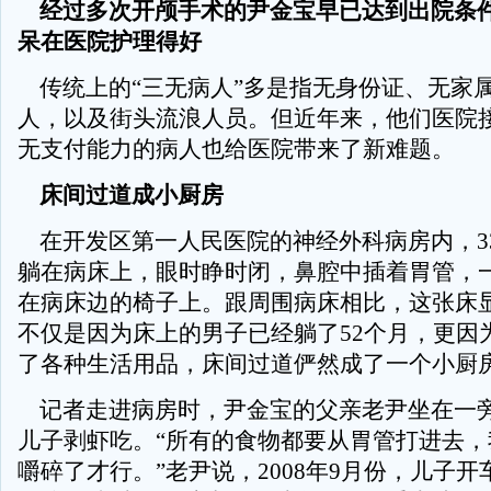
经过多次开颅手术的尹金宝早已达到出院条件
呆在医院护理得好
传统上的“三无病人”多是指无身份证、无家
人，以及街头流浪人员。但近年来，他们医院
无支付能力的病人也给医院带来了新难题。
床间过道成小厨房
在开发区第一人民医院的神经外科病房内，3
躺在病床上，眼时睁时闭，鼻腔中插着胃管，
在病床边的椅子上。跟周围病床相比，这张床
不仅是因为床上的男子已经躺了52个月，更因
了各种生活用品，床间过道俨然成了一个小厨
记者走进病房时，尹金宝的父亲老尹坐在一
儿子剥虾吃。“所有的食物都要从胃管打进去，
嚼碎了才行。”老尹说，2008年9月份，儿子