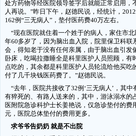
处方药物等经医院领导签字后就能正常启用，
人再说。”昨日下午，赵德民说，经统计，201
162例“三无病人”，垫付医药费40万左右。
“现在医院就住着一个姓于的病人，家住市北
年60多岁了，因为脑出血入院，院里保卫科联
会，得知老于没有任何亲属，由于脑出血引发
卧床，吃喝拉撒睡全是科里医护人员照顾，有
点吃的，其余都是科里医护人员轮流给他买吃
付了几千块钱医药费了。”赵德民说。
“去年，医院共接收了32例‘三无病人’，其中
有猝死的、有路人送来的，其中，游泳溺水的占
医附院急诊科护士长姜艳说，仅急诊垫付的费
元，医院总体垫付的费用更多。
求爷爷告奶奶 就是不出院