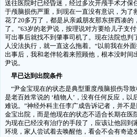
送往医院时已经昏迷，经过多次开颅手术才保住
于颅脑损伤严重，到现在一直没有意识，为了
花了20多万了，都是从亲戚朋友那东拼西凑的
了。”63岁的老尹说，按理说对方要给儿子支
可出事后就找不到肇事司机了。现在法院也判
人没法执行，就一直这么拖着。“以前我在外面
出事后，我和老伴轮着来照顾他，根本没时间出
尹说。
早已达到出院条件
“尹金宝现在的状态是典型重度颅脑损伤导致
是老百姓常说的 ‘植物人’，没有任何反应，以
难说。”神经外科主任李广成告诉记者，并不是
金宝出院，而是他现在的状态不适合长期在医
为现在已经没有治疗的手段了，应该让他回到
环境，家人尝试着去唤醒他，看会不会有奇迹发