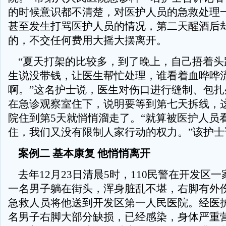
的时候意识都不清楚，对医护人员的急救处理
甚至发生打骂医护人员的情况，第二天醒酒后
的，不交任何费用大摇大摆离开。
“夏天打架的比较多，到了晚上，自己捂着头
生说没带钱，让医生帮忙处理，谁看着血哗哗
啊。”这名护士说，医生对伤口进行缝制、包扎
在急诊观察室住下，说明要等到第七天拆线，
院住到第5天就悄悄溜走了。“就算被医护人员
住，我们又没有限制人家行动的权力。”该护士
案例二 基本康复 他悄悄离开
去年12月23日清晨5时，110民警在开发区
一名男子躺在街头，浑身脏乱不堪，右脚有外伤
急救人员将他送到开发区第一人民医院。经医
名男子右脚大部分缺损，已经感染，身体严重