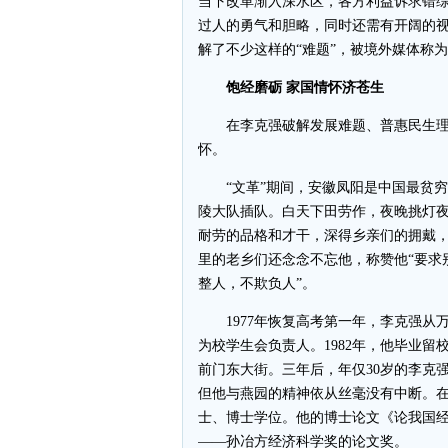
当下改革渐入深水区，各方利益诉求错综
过人的勇气和胆略，同时还需有开阔的
解了不少这样的“难题”，被境外媒体称为
饱经磨砺 家国情怀济苍生
在李克强破解发展难题、普惠民生理
怀。
“文革”期间，安徽凤阳是中国最贫穷的
陵大队插队。白天下田劳作，夜晚挑灯
耐劳的品格和才干，深得乡亲们的拥戴
里的老乡们还念念不忘他，称赞他“要求
整人，不欺负人”。
1977年恢复高考第一年，李克强从
为校学生会负责人。1982年，他毕业
前门东大街。三年后，年仅30岁的李克
但他与燕园的精神依从丝毫没有中断。
士、博士学位。他的博士论文《论我国
——孙冶方经济科学奖的论文奖。