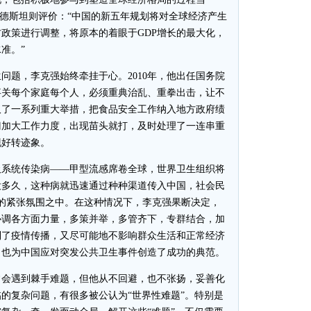
尔德斯坦则评价：“中国的新五年规划将对全球经济产生
政策进行调整，将原本的着眼于GDP增长的最大化，
准。”
题，李克强始终牵挂于心。2010年，他出任国务院
事关每个家庭每个人，必须重典治乱、重拳出击，让不
取了一系列重大举措，把食品安全工作纳入地方政府绩
门加大工作力度，出现苗头就打，及时处理了一连串重
现好转迹象。
吸系统传染病——甲型流感席卷全球，世界卫生组织将
没多久，这种病就迅速通过种种渠道传入中国，社会民
发时的紧张氛围之中。在这种情况下，李克强果断决定，
协调各方面力量，多策并举，多管齐下，专群结合，加
制了疫情传播，又尽可能地不影响群众生活和正常经济
，也为中国应对突发公共卫生事件创造了成功的典范。
会遇到棘手难题，但他从不回避，也不张扬，妥善化
的复杂问题，有很多被公认为“世界性难题”。特别是