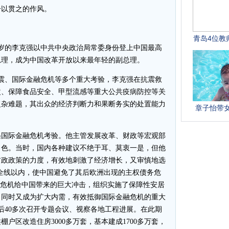
一以贯之的作风。
岁的李克强以中共中央政治局常委身份登上中国最高
总理，成为中国改革开放以来最年轻的副总理。
、国际金融危机等多个重大考验，李克强在抗震救
改、保障食品安全、甲型流感等重大公共疫病防控等关
复杂难题，其出众的经济判断力和果断务实的处置能力
遇国际金融危机考验。他主管发展改革、财政等宏观部
角色。当时，国内各种建议不绝于耳、莫衷一是，但他
财政政策的力度，有效地刺激了经济增长，又审慎地选
全线以内，使中国避免了其后欧洲出现的主权债务危
次危机给中国带来的巨大冲击，组织实施了保障性安居
，同时又成为扩大内需，有效抵御国际金融危机的重大
后40多次召开专题会议、视察各地工程进展。在此期
户区改造住房3000多万套，基本建成1700多万套，