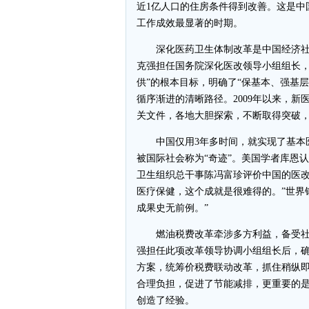
近1亿人口的住房条件得到改善。这是中
工作成效最显著的时期。
深化医药卫生体制改革是中国经济社会
克强担任国务院深化医改领导小组组长，
供”的根本目标，明确了“保基本、强基
循序渐进的清晰路径。2009年以来，新
关文件，各地大胆探索，不断取得突破
中国仅用3年多时间，就实现了基本医
被国际社会称为“奇迹”。美国学者库恩
卫生组织总干事陈冯富珍评价中国的医改
医疗保健，这个成就是很难得的。”世界
成果史无前例。”
燃油税费改革牵涉多方利益，备受社会
强担任此项改革领导协调小组组长后，
方案，统筹价税费联动改革，抓住稍纵
合理负担，促进了节能减排，更重要的
创造了经验。