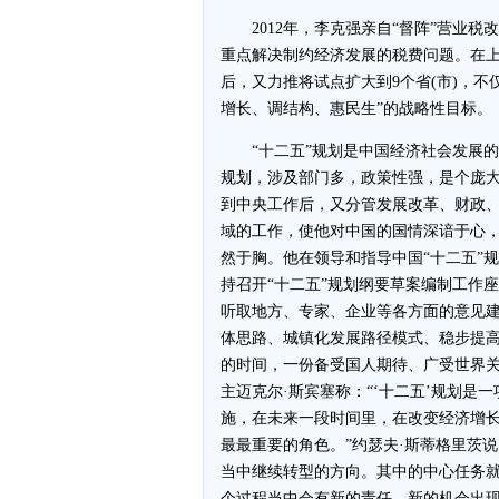
2012年，李克强亲自“督阵”营业税
重点解决制约经济发展的税费问题。在
后，又力推将试点扩大到9个省(市)，
增长、调结构、惠民生”的战略性目标。
“十二五”规划是中国经济社会发展的
规划，涉及部门多，政策性强，是个庞
到中央工作后，又分管发展改革、财政
域的工作，使他对中国的国情深谙于心
然于胸。他在领导和指导中国“十二五”
持召开“十二五”规划纲要草案编制工作
听取地方、专家、企业等各方面的意见
体思路、城镇化发展路径模式、稳步提
的时间，一份备受国人期待、广受世界关
主迈克尔·斯宾塞称：“‘十二五’规划
施，在未来一段时间里，在改变经济增
最最重要的角色。”约瑟夫·斯蒂格里茨说
当中继续转型的方向。其中的中心任务
个过程当中会有新的责任、新的机会出