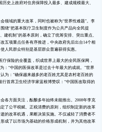
国历史上政府对住房保障投入最多、建成规模最大、
领域的重大改革，同时也被称为“世界性难题”。李
围绕“把基本医疗卫生制度作为公共产品向全民提
层、建机制”的基本原则，确立了统筹安排、突出重点、
医改五项重点任务有序推进，中央政府先后出台14个相
，使人民群众特别是基层群众普遍获得实惠。
疗保险的全覆盖，织成世界上最大的全民医保网，
认为：“中国的医保改革是过去十年最大的成就。”世界
认为：“确保越来越多的老百姓尤其是农村老百姓的
银行首席卫生经济学家蓝根博赞叹：“中国医改取得的
各方面关注，酝酿多年始终未能推出。2008年李克
确定了公平税赋、正税清费的原则，组织制定新的改革
即逝的改革机遇，果断决策实施。不仅减轻了消费者不
是形成了以市场为基础的价格形成机制，并为其他改革