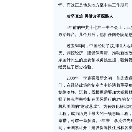
怀。而这正是他从地方至中央工作期间
攻坚克难 勇做改革探路人
5年前的中共十七届一中全会上，52
政治舞台。几个月后，他担任国务院副
过去5年间，中国经历了汶川特大地震
灾、调控经济、建设保障房、推动新医
系国计民生的重要领域勇挑重担，破解
经受住了历史检验。
2008年，李克强履新之初，首先遭
门，在经济政策的制定当中扮演着重要
始终冷静、沉着，既根据需要加大积极
择了将赤字率控制在国际通行的3%的安
机和美国的“财政悬崖”。为有效化解此
工程，成为历史上最大的一项惠民工程
举措，可谓一举多得。5年来，李克强先
间，全国累计开工建设保障性住房和各类棚