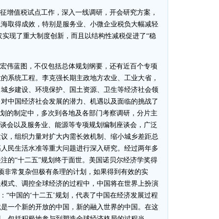
改征增值税试点工作，深入一线调研，开会研究方案，
上海取得成效，特别是服务业、小微企业税负大幅减轻
不仅实现了重大制度创新，而且以结构性减税促进了“稳
宏伟蓝图，不仅包括总体规划纲要，还有近百个专项
大的系统工程。李克强长期主政地方农业、工业大省，
、城乡建设、环境保护、国土资源、卫生等经济社会领
，对中国经济社会发展的潜力、机遇以及面临的挑战了
规划的制定中，多次到各地及各部门考察调研，分片主
座谈会以及服务业、能源等专项规划编制座谈会，广泛
建议，组织力量对扩大内需长效机制、缩小城乡差距总
高人民生活水准等重大问题进行深入研究。经过两年多
注的“十二五”规划终于面世。美国诺贝尔经济学奖得
是一项非常复杂但极有条理的计划，如果得到有效的实
长模式、调控全球经济的过程中，中国将在世界上扮演
：“中国的‘十二五’规划，代表了中国在经济发展过程
就是一个新的开放的中国，新的融入世界的中国。在这
现，包括积极地参与到塑造全球经济格局的过程当