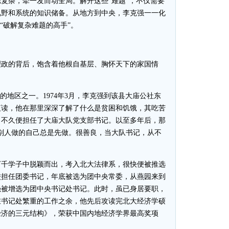
复杂，牵一发而动全局。解开这些“难题”，不仅需要
视野和系统的知识储备。从地方到中央，李克强一一化
“破解复杂难题的高手”。
政的背后，饱含着他根自基层、胸怀天下的家国情
地区之一。1974年3月，李克强到该县大庙公社东
夜读，他在那里深深了解了什么是贫困和饥饿，其吃苦
，不久便担任了大庙大队党支部书记。以至多年后，那
别人做的自己总是先做。很善良，当大队书记，从不
万千学子中脱颖而出，考入北大法律系，很快便被推选
留校担任团委书记，年底被选为团中央常委，从燕园来到
强被增选为团中央书记处书记。此时，虽已身居要职，
在书记处繁重的工作之余，他先后攻读完北大经济学硕
经济的三元结构》，荣获中国内地经济学界最高奖项