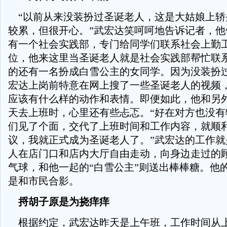
“以前从来没装扮过圣诞老人，这是大姑娘上轿
较累，但很开心。”武宏达笑呵呵地告诉记者，他
有一个社会实践部，专门给同学们联系社会上勤
位，他来这里当圣诞老人就是社会实践部帮忙联
的还有一名扮成白雪公主的女同学。因为没装扮
宏达上岗前特意在网上搜了一些圣诞老人的视频
应该有什么样的动作和表情。即便如此，他和另
天去上班时，心里还有些忐忑。“好在对方也没有
们见了个面，交代了上班时间和工作内容，就顺
议，我就正式成为圣诞老人了。”武宏达的工作就
人在店门口和店内大厅自由走动，向身边走过的
气球，和他一起的“白雪公主”则送出棒棒糖。他
是和市民合影。
捋胡子原是为挠痒痒
根据约定，武宏达昨天是上午班，工作时间从上