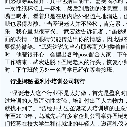
面必须穿戴整齐，其中包括白胡子。需要喝水时
一次性纸杯接上一杯水，然后到后边的休息室，
嘴巴喝水。看着只是在店内店外很随意地溜达，
腿也累得发酸。“当圣诞老人并不轻松，肯定累，
乐，我心里也很高兴。”武宏达告诉记者，“虽然
面的表情，但眼睛仍能传达出你的情感，因此躲
要保持微笑。”武宏达说每当有顾客高兴地搂着自
时，他都很开心，会摆出各种pose配合人家。下
工作结束，武宏达脱下圣诞老人的行头，恢复小
时，下午班的另外一名同学已经在等着接班。
行业揭秘 盈利小培训公司转行
“圣诞老人这个行业不是太好做，首先是盈利时
过培训的人员流动性太强，培训付出了人力物力
就找不到了。”曾经开办过圣诞老人培训班的王总告
年至2010年，岛城先后有多家企划公司举办圣诞
门招募在校大学生和待就业的年轻人，邀请礼仪