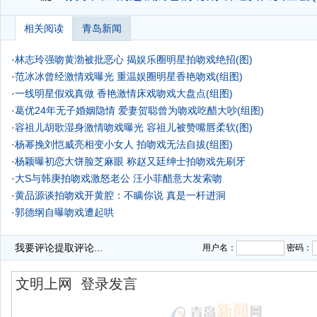
相关阅读
青岛新闻
·
林志玲强吻黄渤被批恶心 揭娱乐圈明星拍吻戏绝招(图)
·
范冰冰曾经激情戏曝光 重温娱圈明星香艳吻戏(组图)
·
一线明星假戏真做 香艳激情床戏吻戏大盘点(组图)
·
葛优24年无子婚姻隐情 爱妻贺聪曾为吻戏吃醋大吵(组图)
·
容祖儿胡歌湿身激情吻戏曝光 容祖儿被赞嘴唇柔软(图)
·
杨幂挽刘恺威亮相变小女人 拍吻戏无法自拔(组图)
·
杨颖曝初恋大饼脸芝麻眼 称赵又廷绅士拍吻戏先刷牙
·
大S与韩庚拍吻戏激怒老公 汪小菲醋意大发索吻
·
黄品源谈拍吻戏开黄腔：不瞒你说 真是一杆进洞
·
郭德纲自曝吻戏遭起哄
·
昆凌穿薄纱拒拍吻戏
我要评论
提取评论...
用户名：
密码：