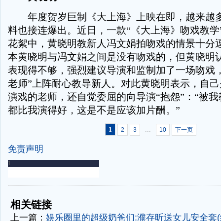
年度贺岁巨制《大上海》上映在即，越来越多
料也接连爆出。近日，一款“《大上海》吻戏教学
花絮中，黄晓明教新人冯文娟拍吻戏的情景十分
本黄晓明与冯文娟之间是没有吻戏的，但黄晓明
表现得不够，强烈建议导演和监制加了一场吻戏，
老师”上阵耐心教导新人。对此黄晓明表示，自己
演戏的老师，还自觉委屈的向导演“抱怨”：“被
都比我演得好，这是不是应该加片酬。”
1
...
2
3
10
下一页
免责声明
-
-
相关链接
上一篇：
娱乐圈里的超级奶爸们:濮存昕送女儿安全套(