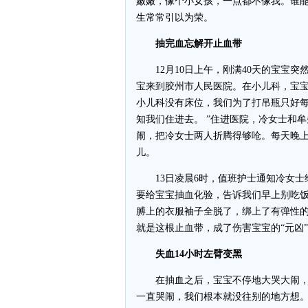
嫩嫩，像个小女孩，一点都不像我。谁能
生常常引以为荣。
抽完血忘解开止血带
12月10日上午，刚满40天的宝宝突
宝来到胶州市人民医院。在小儿科，宝宝
小儿科没有床位，我们为了打吊瓶只好每
知我们住进去。 ”住进医院，冷女士和
闹，把冷女士两人折腾得够呛。每天晚
儿。
13日凌晨6时，值班护士通知冷女士
要给宝宝抽血化验，告诉我们早上别吃饭
膊上的衣服袖子全脱了，绑上了有弹性的
就是这根止血带，成了伤害宝宝的“元凶
失血14小时左臂变黑
在抽血之后，宝宝不停地大哭大闹，但
一直哭闹，我们根本就没往别的地方想