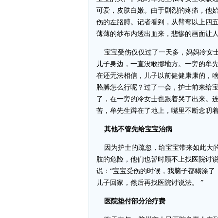
可爱，皮肤白嫩。由于剧烈的疼痛，他
伤的左胳膊。记者看到，从臂弯以上四
薄薄的纱布内透出血来，悲惨的画面让
宝宝受伤仅仅过了一天多，妈妈冷女士
儿子身边，一直没敢挪地方。一旁的牟
在还无法相信，儿子以前健健康康的，
胳膊怎么行呢？过了一会，护士前来给
了，在一旁的冷女士也跟着哭了出来。
苦，牟先生蹲在了地上，嘴里不断念叨着
其他不管先给宝宝治病
因为护士的疏忽，给宝宝带来如此大的
肢的危险，他们也暂时顾不上找医院讨
说：“宝宝受伤的时候，我脑子都糊涂了
儿子回家，然后再找医院讨说法。 ”
医院垫付部分治疗费