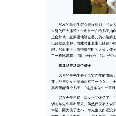
30岁的牟先生怎么也没想到，40天
左臂的巨大痛苦：一名护士在给儿子抽
止血带就一直紧紧地勒在婴儿的小胳膊
已经发黑变肿，而此时止血带已经在小胳
院，然而由于止血带绑的时间太长，孩
了一样咆哮着：“我儿子咋办，我儿子咋办
收废品养活两个孩子
30岁的牟先生是个老实巴交的农民，
前，他与冷女士结婚后有了一个女儿，全
真希望能有个儿子。 ”这是牟先生一直
就在今年年初，冷女士又怀孕了。 1
切的牟先生喜出望外。虽然仅仅靠务农
幸福。因为孩子太小，牟先生夫妇还没来