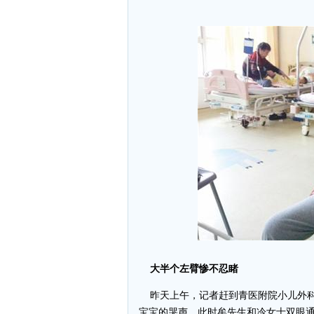
大半个左臂惨不忍睹
昨天上午，记者赶到青医附院小儿外科
宝宝的哭声。此时牟先生和冷女士双眼