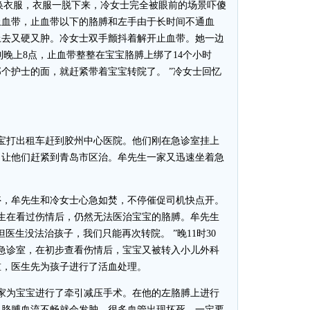
宝换衣服，衣服一脱下来，冷女士完全被眼前的场景吓傻
止血带，止血带以下的胳膊和左手由于长时间不通血
上去又硬又肿。冷女士双手颤抖着解开止血带。她一边
到晚上8点，止血带整整在宝宝胳膊上绑了14个小时
个护士的面，就赶紧带着宝宝转院了。 ”冷女士回忆
宝打出租车赶到胶州中心医院。他们刚在急诊室挂上
，让他们赶紧到青岛市区治。牟先生一家又迅速坐着急
，牟先生和冷女士心急如焚，不停催促司机快点开。
可医生在看过伤情后，仍然无法医治宝宝的胳膊。牟先生
医生没法治孩子，我们只能再次转院。 ”晚11时30
院急诊室，在初步查看伤情后，宝宝又被转入小儿外科
重，医生先为孩子进行了活血处理。
为宝宝进行了牵引减压手术。在他的左胳膊上进行
，胳膊血流不畅就会发肿，很多血管出现坏死，一定要