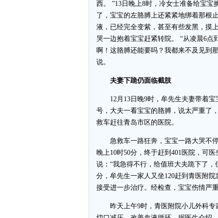
西。 ”13日晚上8时，冷女士准备给宝
了，宝宝的左胳膊上还紧紧地绑着那根
液，已经完全变紫，甚至有些发黑，摸
哭一边抱着宝宝赶紧转院。 “从凌晨6点
啊！这胳膊还能要吗？我都来不及见到那
说。
夫妻下跪仍面临截肢
12月13日晚9时，牟先生夫妻带着宝
号，大夫一看宝宝的胳膊，说太严重了
救车赶往青岛市区的医院。
急救车一路狂奔，宝宝一路大哭不停
晚上10时50分，终于赶到401医院，
说：“我急得不行，给值班大夫跪下了，但
分，牟先生一家人又坐120赶到青医附
接受进一步治疗。经检查，宝宝伤情严
昨天上午9时，青医附院小儿外科专家
切口减压，改善血液循环。据医生介绍