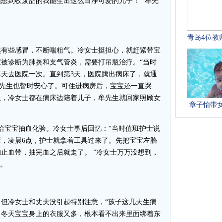
想到收废品的我能生出这么白净可爱的儿子！ ”牟先
然有些感冒，不断喘粗气。冷女士挺担心，就赶紧带宝
被诊断为肺炎和支气管炎，需要打吊瓶治疗。“当时
天去医院一次。直到第3天，医院腾出病床了，就通
牟先生也暂时安心了。可住进病房后，宝宝还一直哭
上，冷女士都在病床边陪着儿子，牟先生就回家照顾女
给宝宝抽血化验。冷女士事后回忆：“当时值班护士说
，凌晨6点，护士就拿着工具过来了。先把宝宝左胳
止血带，抽完血之后就走了。 ”冷女士万万没想到，
”。
冷女士和丈夫没引起特别注意，“孩子这几天生病
。冬天宝宝身上的衣服又多，根本看不出来里面绑着东