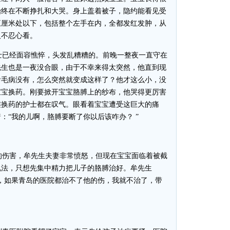
始终在不断挣扎和大哭。身上盖着被子，隐约能看见受
五厘米处以下，包括整个左手在内，全都发红发肿，从
人不忍心看。
已经面容憔悴，头发乱糟糟的。前晚一整夜一直守在
先生也是一夜没合眼，由于不幸来得太突然，他直到现
啥毛病没有，怎么突然就变成这样了？他才这么小，没
宝宝换药。刚要掀开宝宝胳膊上的纱布，他哭得更厉害
连换药的护士都在叹气。眼看着宝宝遭受这巨大的痛
：“我的儿啊，胳膊要断了你以后该咋办？ ”
伤害，牟先生夫妻非常愤怒，但现在宝宝面临着被截
说法，只想先集中精力把儿子的胳膊治好。牟先生
，如果青岛的医院都治不了他的伤，我就不治了，带