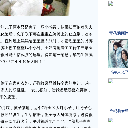
大的儿子原本只是患了一场小感冒，结果却面临着失去
血化验后，忘了取下绑在宝宝左胳膊上的止血带，这条
上。直到晚上妈妈给宝宝换衣服时，才发现宝宝的胳膊
膊上勒了整整14个小时。夫妇俩抱着宝宝转了三家医
子很可能面临截肢的危险。得知这一消息，牟先生像疯
？他才刚刚40多天啊！ ”
除了在家务农外，还靠收废品维持全家的生计。6年
家人其乐融融。 “女儿很好，但我还是最喜欢男孩，
以来的愿望。
0月底，孩子落地，是个7斤重的大胖小子，让盼子心
和收废品谋生，生活拮据，但全家人身体健康，过得很
得及给他取名字，平时都叫他“宝宝”。 “我儿子白白