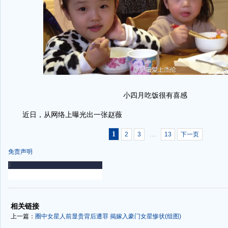
小四月吃饭很有喜感
近日，从网络上曝光出一张赵薇
1
...
2
3
13
下一页
免责声明
-
-
相关链接
上一篇：
圈中女星人前显贵背后遭罪 揭嫁入豪门女星惨状(组图)