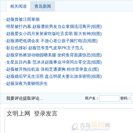
相关阅读
青岛新闻
·
赵薇曾被汪雨掌掴
·
明星被打内幕:赵薇遭前男友当众掌掴流泪离开(组图)
·
赵薇爱女小四月舅舅家吃饭吐舌卖萌 眼大有神(组图)
·
赵薇酒吧低调会友 不放心老公孩子频打电话(组图)
·
影后也撞衫 赵薇范爷贵气皮草PK主子范儿
·
赵薇穿热裤游动物园晒美腿 坐鳄鱼背面露惊恐(组图)
·
女星反目内幕:范冰冰赵薇事业冲突同台零交流(组图)
·
赵薇被开拖拉机追 张柏芝遭袭胸 粉丝雷举盘点(图)
·
赵薇婚后罕见生活照 盘点明星夫妻出游亲密照(组图)
·
赵薇深夜为黄晓明庆生
·
我要评论
提取评论...
用户名：
密码：