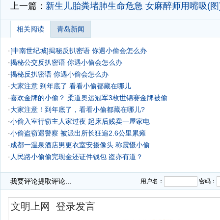
上一篇：
新生儿胎粪堵肺生命危急 女麻醉师用嘴吸(图
相关阅读
青岛新闻
·
[中南世纪城]揭秘反扒密语 你遇小偷会怎么办
·
揭秘公交反扒密语 你遇小偷会怎么办
·
揭秘反扒密语 你遇小偷会怎么办
·
大家注意 到年底了 看看小偷都藏在哪儿
·
喜欢金牌的小偷？ 柔道奥运冠军3枚世锦赛金牌被偷
·
大家注意！到年底了，看看小偷都藏在哪儿?
·
小偷入室行窃主人家过夜 起床后贱卖一屋家电
·
小偷盗窃遇警察 被派出所长狂追2.6公里累瘫
·
成都一温泉酒店男更衣室安摄像头 称震慑小偷
·
人民路小偷偷完现金还证件钱包 盗亦有道？
·
我要评论
提取评论...
用户名：
密码：