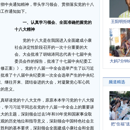
贯彻中央通知精神，带头学习领会、贯彻落实党的十八
彻工作通知如下。
一、认真学习领会、全面准确把握党的
十八大精神
党的十八大是在我国进入全面建成小康
社会决定性阶段召开的一次十分重要的大
会。大会批准了胡锦涛同志代表十七届中央
委员会作的报告，批准了十七届中央纪委工
（修正案）》。党的十八届一中全会选举产生了以习近
，批准了十八届中央纪委第一次全会选举产生的中央纪
帜、继往开来、团结奋进的大会，对凝聚党心军心民
大的意义。
真研读党的十八大文件，原原本本学习党的十八大报
告，学习习近平同志在党的十八届一中全会上的重要讲
大的主题，深刻领会过去5年和10年党和国家事业取
展观的历史地位和指导意义，深刻领会中国特色社会主
新胜利的基本要求，深刻领会全面建成小康社会和全面