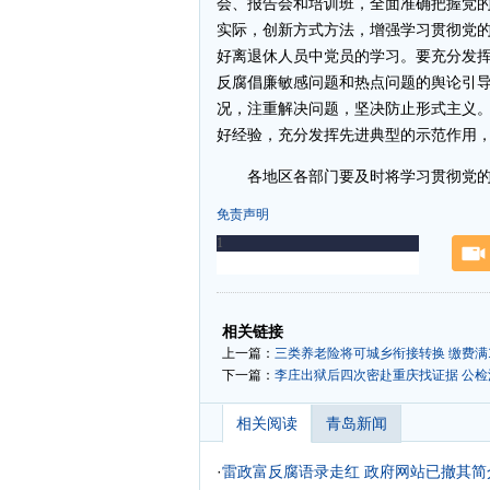
会、报告会和培训班，全面准确把握党
实际，创新方式方法，增强学习贯彻党
好离退休人员中党员的学习。要充分发
反腐倡廉敏感问题和热点问题的舆论引
况，注重解决问题，坚决防止形式主义
好经验，充分发挥先进典型的示范作用
各地区各部门要及时将学习贯彻党的
免责声明
-
-
相关链接
上一篇：
三类养老险将可城乡衔接转换 缴费满
下一篇：
李庄出狱后四次密赴重庆找证据 公
相关阅读
青岛新闻
·
雷政富反腐语录走红 政府网站已撤其简