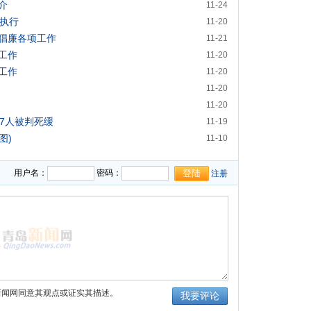
介
11-24
即执行
11-20
倡廉各项工作
11-21
工作
11-20
工作
11-20
11-20
11-20
27人被判死缓
11-19
图)
11-10
手”责任制
11-06
用户名：
密码：
注册
新闻网同意其观点或证实其描述。