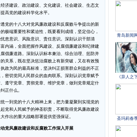
义经济建设、政治建设、文化建设、社会建设、生态文
面提高党的建设科学化水平。
透党的十八大对党风廉政建设和反腐败斗争提出的新
争的极端重要性和紧迫性，既要看到成绩，坚定信心，
强忧患意识、风险意识、责任意识。深刻认识干部清
丰富内涵，全面把握作风建设、反腐倡廉建设和纪律建
反腐倡廉道路。深刻认识标本兼治、综合治理、惩防并
防的关系，既在坚决惩治腐败上有新突破，又在有效预
、执政为民的最高标准，坚决纠正损害群众利益的不正
题，密切党同人民群众的血肉联系。深刻认识党章赋予
章、遵守党章、贯彻党章、维护党章，做到党章规定什
决纠正什么。
统一到党的十八大精神上来，把力量凝聚到实现党的
负起党和人民赋予的神圣职责，不断取得党风廉政建设
八大作出的重大战略部署提供坚强保证。
推动党风廉政建设和反腐败工作深入开展