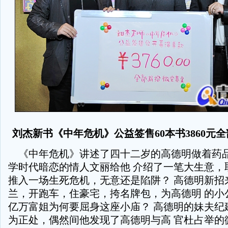
刘杰新书《中年危机》公益签售60本书3860元
《
中年危机》讲述了四十二岁的高德明做着药
学时代暗恋的情人文丽给他 介绍了一笔大生意，
推入一场生死危机，无意还是陷阱？ 高德明新招
兰，开跑车，住豪宅，挎名牌包，为高德明 的小
亿万富姐为何要屈身这座小庙？ 高德明的妹夫纪
为正处，偶然间他发现了高德明与高 官杜占举的