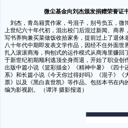
微尘基金向刘杰颁发捐赠荣誉证
刘杰，青岛籍贯作家，号混子，别号负五，微博
上世纪六十年代初，混出校门后混过新闻、商界
写书养狗兼买菜做饭收拾家务，提前过上了退休老
八十年代中期即发表文学作品，因经不住外面世
扎入滚滚商海，狗刨式的运作模式从商海里赚回
于新世纪初期顺利逃顶全身而退，开始了职业创
出版中篇小说《篮彩描金》《精神中暑》《四十
系》和长篇小说《今天你过得好吗》《混子》《
票》以及《黑白袁世凯》等作品。包括本书在内
编为影视剧。 （谭洋 摄影报道）
-