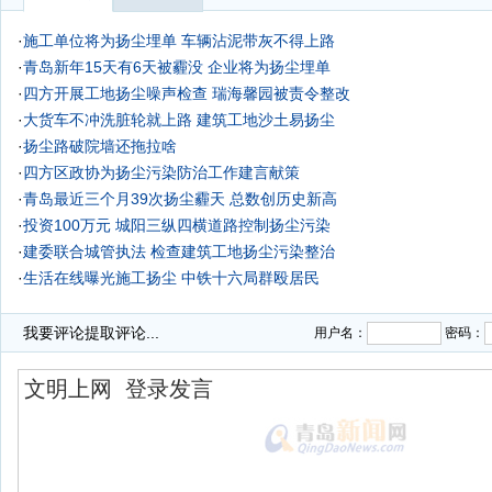
·
施工单位将为扬尘埋单 车辆沾泥带灰不得上路
·
青岛新年15天有6天被霾没 企业将为扬尘埋单
·
四方开展工地扬尘噪声检查 瑞海馨园被责令整改
·
大货车不冲洗脏轮就上路 建筑工地沙土易扬尘
·
扬尘路破院墙还拖拉啥
·
四方区政协为扬尘污染防治工作建言献策
·
青岛最近三个月39次扬尘霾天 总数创历史新高
·
投资100万元 城阳三纵四横道路控制扬尘污染
·
建委联合城管执法 检查建筑工地扬尘污染整治
·
生活在线曝光施工扬尘 中铁十六局群殴居民
·
民生在线:严防扰民 青大供热中心治扬尘噪音
我要评论
提取评论...
用户名：
密码：