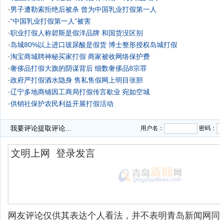
·
男子遭勒索拒绝后被杀 曾为中国乳业打假第一人
·
“中国乳业打假第一人”被害
·
职业打假人称碧斯是假洋品牌 和国货没区别
·
岛城80%以上进口玻尿酸是假货 博士整形授权岛城打假
·
淘宝商城聘神秘买家打假 商家被收网络保护费
·
奢侈品打假大旗的阴谋背后 细数奢侈品8宗罪
·
政府严打假酒水隐身 售私售假网上明目张胆
·
辽宁多地商铺因工商局打假传言歇业 宛如空城
·
供销社保护农民利益开展打假活动
我要评论
提取评论...
用户名：
密码：
网友评论仅供其表达个人看法，并不表明青岛新闻网同